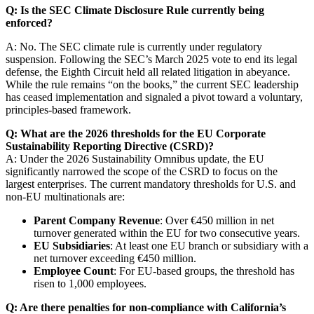
Q: Is the SEC Climate Disclosure Rule currently being
enforced?
A: No. The SEC climate rule is currently under regulatory
suspension. Following the SEC’s March 2025 vote to end its legal
defense, the Eighth Circuit held all related litigation in abeyance.
While the rule remains “on the books,” the current SEC leadership
has ceased implementation and signaled a pivot toward a voluntary,
principles-based framework.
Q: What are the 2026 thresholds for the EU Corporate
Sustainability Reporting Directive (CSRD)?
A: Under the 2026 Sustainability Omnibus update, the EU
significantly narrowed the scope of the CSRD to focus on the
largest enterprises. The current mandatory thresholds for U.S. and
non-EU multinationals are:
Parent Company Revenue
: Over €450 million in net
turnover generated within the EU for two consecutive years.
EU Subsidiaries
: At least one EU branch or subsidiary with a
net turnover exceeding €450 million.
Employee Count
: For EU-based groups, the threshold has
risen to 1,000 employees.
Q: Are there penalties for non-compliance with California’s