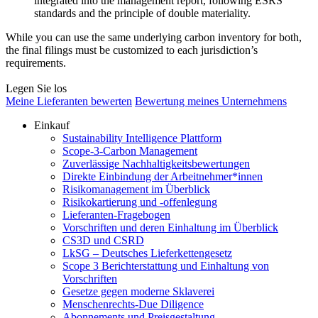
integrated into the management report, following ESRS
standards and the principle of double materiality.
While you can use the same underlying carbon inventory for both,
the final filings must be customized to each jurisdiction’s
requirements.
Legen Sie los
Meine Lieferanten bewerten
Bewertung meines Unternehmens
Einkauf
Sustainability Intelligence Plattform
Scope-3-Carbon Management
Zuverlässige Nachhaltigkeitsbewertungen
Direkte Einbindung der Arbeitnehmer*innen
Risikomanagement im Überblick
Risikokartierung und -offenlegung
Lieferanten-Fragebogen
Vorschriften und deren Einhaltung im Überblick
CS3D und CSRD
LkSG – Deutsches Lieferkettengesetz
Scope 3 Berichterstattung und Einhaltung von
Vorschriften
Gesetze gegen moderne Sklaverei
Menschenrechts-Due Diligence
Abonnements und Preisgestaltung