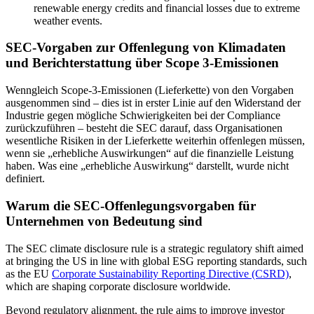
renewable energy credits and financial losses due to extreme
weather events.
SEC-Vorgaben zur Offenlegung von Klimadaten
und Berichterstattung über Scope 3-Emissionen
Wenngleich Scope-3-Emissionen (Lieferkette) von den Vorgaben
ausgenommen sind – dies ist in erster Linie auf den Widerstand der
Industrie gegen mögliche Schwierigkeiten bei der Compliance
zurückzuführen – besteht die SEC darauf, dass Organisationen
wesentliche Risiken in der Lieferkette weiterhin offenlegen müssen,
wenn sie „erhebliche Auswirkungen“ auf die finanzielle Leistung
haben. Was eine „erhebliche Auswirkung“ darstellt, wurde nicht
definiert.
Warum die SEC-Offenlegungsvorgaben für
Unternehmen von Bedeutung sind
The SEC climate disclosure rule is a strategic regulatory shift aimed
at
bringing the US in line with global ESG reporting standards, such
as the EU
Corporate Sustainability Reporting Directive (CSRD)
,
which are shaping corporate disclosure worldwide.
Beyond regulatory alignment, the rule aims to improve investor