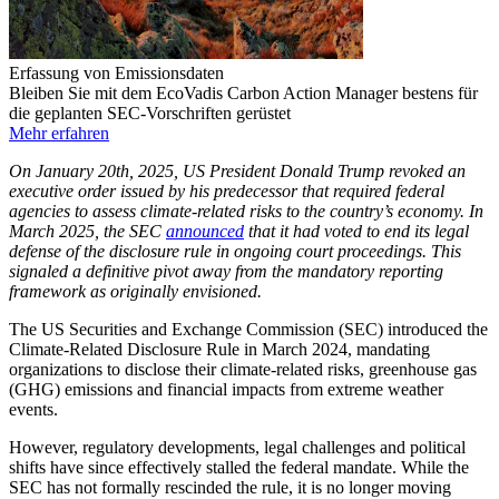
Erfassung von Emissionsdaten
Bleiben Sie mit dem EcoVadis Carbon Action Manager bestens für
die geplanten SEC-Vorschriften gerüstet
Mehr erfahren
On January 20th
, 2025,
US President Donald Trump revoked an
executive order issued by his predecessor that required federal
agencies to assess climate-related risks to the country’s economy.
In
March 2025, the SEC
announced
that it had voted to end its legal
defense of the disclosure rule in ongoing court proceedings. This
signaled a definitive pivot away from the mandatory reporting
framework as originally envisioned.
The US Securities and Exchange Commission (SEC) introduced the
Climate-Related Disclosure Rule in March 2024, mandating
organizations to disclose their climate-related risks, greenhouse gas
(GHG) emissions and financial impacts from extreme weather
events.
However, regulatory developments, legal challenges and political
shifts have
since effectively stalled the federal mandate. While the
SEC has not formally rescinded the rule, it is no longer moving