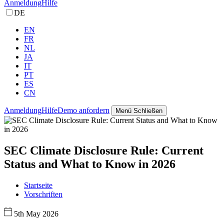
Anmeldung
Hilfe
DE
EN
FR
NL
JA
IT
PT
ES
CN
Anmeldung
Hilfe
Demo anfordern
Menü
Schließen
SEC Climate Disclosure Rule: Current
Status and What to Know in 2026
Startseite
Vorschriften
5th May 2026