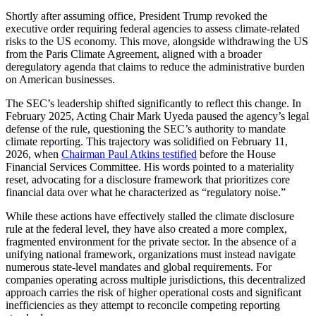
Shortly after assuming office, President Trump revoked the
executive order
requiring federal agencies to assess climate-related
risks to the US economy.
This move, alongside withdrawing the US
from the Paris Climate Agreement,
aligned with a broader
deregulatory agenda that claims to reduce the administrative burden
on American businesses.
The SEC’s leadership shifted significantly to reflect this change. In
February 2025, Acting Chair Mark Uyeda paused the agency’s legal
defense of the rule, questioning the SEC’s authority to mandate
climate reporting. This trajectory was solidified on February 11,
2026, when
Chairman Paul Atkins testified
before the House
Financial Services Committee. His words pointed to a materiality
reset, advocating for a disclosure framework that prioritizes core
financial data over what he characterized as “regulatory noise.”
While these actions have effectively stalled the climate disclosure
rule at the federal level, they have also created a more complex,
fragmented environment for the private sector. In the absence of a
unifying national framework, organizations must instead navigate
numerous state-level mandates and global requirements. For
companies operating across multiple jurisdictions, this decentralized
approach carries the risk of higher operational costs and significant
inefficiencies as they attempt to reconcile competing reporting