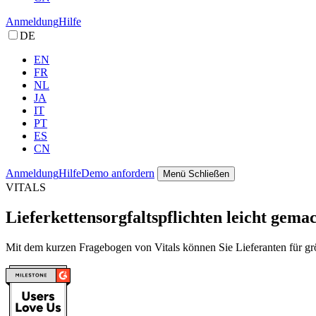
Anmeldung
Hilfe
DE
EN
FR
NL
JA
IT
PT
ES
CN
Anmeldung
Hilfe
Demo anfordern
Menü
Schließen
VITALS
Lieferkettensorgfaltspflichten leicht gema
Mit dem kurzen Fragebogen von Vitals können Sie Lieferanten für gr