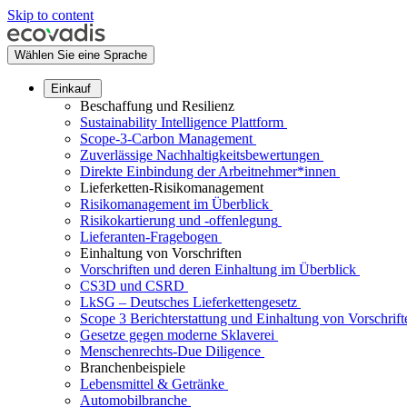
Skip to content
Wählen Sie eine Sprache
Einkauf
Beschaffung und Resilienz
Sustainability Intelligence Plattform
Scope-3-Carbon Management
Zuverlässige Nachhaltigkeitsbewertungen
Direkte Einbindung der Arbeitnehmer*innen
Lieferketten-Risikomanagement
Risikomanagement im Überblick
Risikokartierung und -offenlegung
Lieferanten-Fragebogen
Einhaltung von Vorschriften
Vorschriften und deren Einhaltung im Überblick
CS3D und CSRD
LkSG – Deutsches Lieferkettengesetz
Scope 3 Berichterstattung und Einhaltung von Vorschrift
Gesetze gegen moderne Sklaverei
Menschenrechts-Due Diligence
Branchenbeispiele
Lebensmittel & Getränke
Automobilbranche