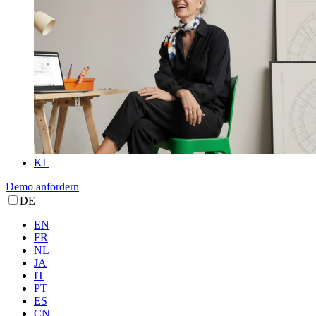
KI
Demo anfordern
DE
EN
FR
NL
JA
IT
PT
ES
CN