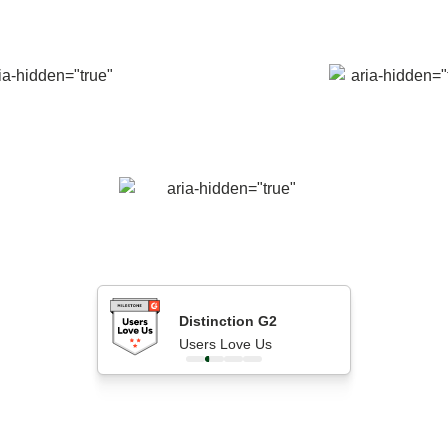
Distinction G2
Distinction G2
FrenchTech N
Les 50 meilleurs logiciels
Users Love Us
Promotion 202