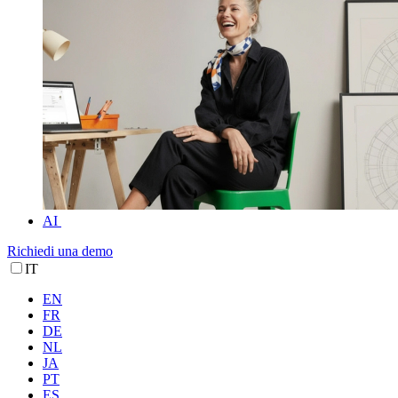
AI
Richiedi una demo
IT
EN
FR
DE
NL
JA
PT
ES