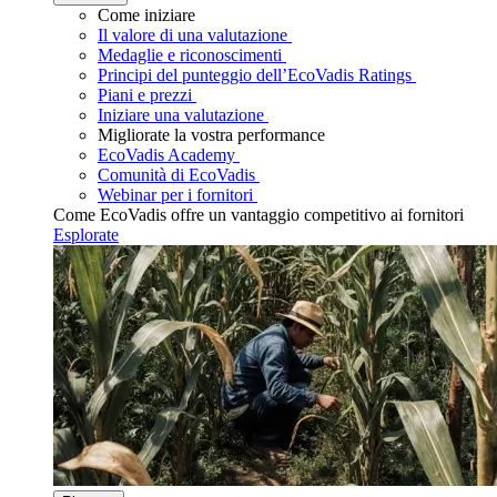
Come iniziare
Il valore di una valutazione
Medaglie e riconoscimenti
Principi del punteggio dell’EcoVadis Ratings
Piani e prezzi
Iniziare una valutazione
Migliorate la vostra performance
EcoVadis Academy
Comunità di EcoVadis
Webinar per i fornitori
Come EcoVadis offre un vantaggio competitivo ai fornitori
Esplorate