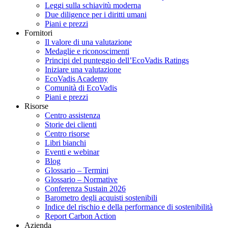
Leggi sulla schiavitù moderna
Due diligence per i diritti umani
Piani e prezzi
Fornitori
Il valore di una valutazione
Medaglie e riconoscimenti
Principi del punteggio dell’EcoVadis Ratings
Iniziare una valutazione
EcoVadis Academy
Comunità di EcoVadis
Piani e prezzi
Risorse
Centro assistenza
Storie dei clienti
Centro risorse
Libri bianchi
Eventi e webinar
Blog
Glossario – Termini
Glossario – Normative
Conferenza Sustain 2026
Barometro degli acquisti sostenibili
Indice del rischio e della performance di sostenibilità
Report Carbon Action
Azienda