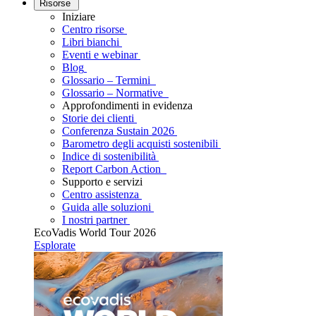
Risorse
Iniziare
Centro risorse
Libri bianchi
Eventi e webinar
Blog
Glossario – Termini
Glossario – Normative
Approfondimenti in evidenza
Storie dei clienti
Conferenza Sustain 2026
Barometro degli acquisti sostenibili
Indice di sostenibilità
Report Carbon Action
Supporto e servizi
Centro assistenza
Guida alle soluzioni
I nostri partner
EcoVadis World Tour 2026
Esplorate