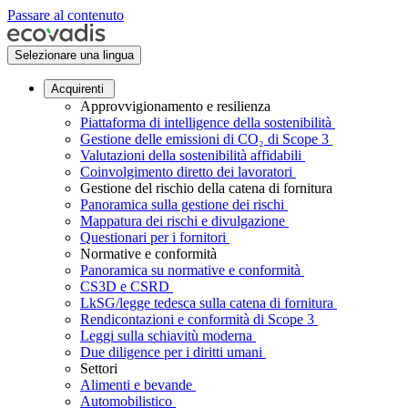
Passare al contenuto
Selezionare una lingua
Acquirenti
Approvvigionamento e resilienza
Piattaforma di intelligence della sostenibilità
Gestione delle emissioni di CO₂ di Scope 3
Valutazioni della sostenibilità affidabili
Coinvolgimento diretto dei lavoratori
Gestione del rischio della catena di fornitura
Panoramica sulla gestione dei rischi
Mappatura dei rischi e divulgazione
Questionari per i fornitori
Normative e conformità
Panoramica su normative e conformità
CS3D e CSRD
LkSG/legge tedesca sulla catena di fornitura
Rendicontazioni e conformità di Scope 3
Leggi sulla schiavitù moderna
Due diligence per i diritti umani
Settori
Alimenti e bevande
Automobilistico