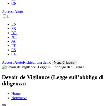
CN
Accesso
Aiuto
IT
EN
FR
DE
NL
JA
PT
ES
CN
Accesso
Aiuto
Richiedi una demo
Menu
Chiudere
Devoir de Vigilance (Legge sull’obbligo di
diligenza)
Home
Normative