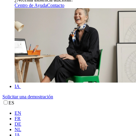
Centro de Ayuda
Contacto
IA
Solicitar una demostración
ES
EN
FR
DE
NL
JA