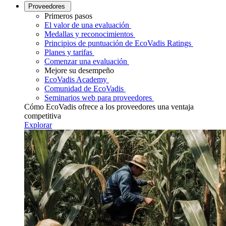
Proveedores
Primeros pasos
El valor de una evaluación
Medallas y reconocimientos
Principios de puntuación de EcoVadis Ratings
Planes y tarifas
Comenzar una evaluación
Mejore su desempeño
EcoVadis Academy
Comunidad de EcoVadis
Seminarios web para proveedores
Cómo EcoVadis ofrece a los proveedores una ventaja
competitiva
Explorar