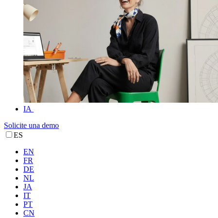
IA
Solicite una demo
ES
EN
FR
DE
NL
JA
IT
PT
CN