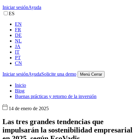
Iniciar sesión
Ayuda
ES
EN
FR
DE
NL
JA
IT
PT
CN
Iniciar sesión
Ayuda
Solicite una demo
Menú
Cerrar
Inicio
Blog
Buenas prácticas y retorno de la inversión
14 de enero de 2025
Las tres grandes tendencias que
impulsarán la sostenibilidad empresarial
en 2025, según EcoVadis