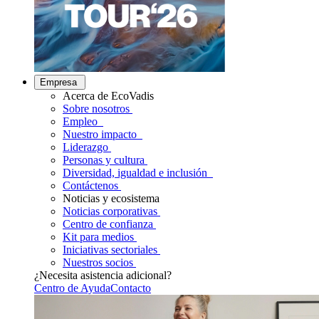
Empresa
Acerca de EcoVadis
Sobre nosotros
Empleo
Nuestro impacto
Liderazgo
Personas y cultura
Diversidad, igualdad e inclusión
Contáctenos
Noticias y ecosistema
Noticias corporativas
Centro de confianza
Kit para medios
Iniciativas sectoriales
Nuestros socios
¿Necesita asistencia adicional?
Centro de Ayuda
Contacto