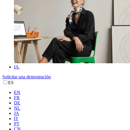
IA
Solicitar una demostración
ES
EN
FR
DE
NL
JA
IT
PT
CN