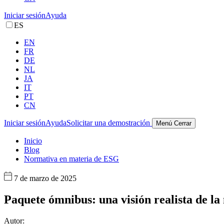
Iniciar sesión
Ayuda
ES
EN
FR
DE
NL
JA
IT
PT
CN
Iniciar sesión
Ayuda
Solicitar una demostración
Menú
Cerrar
Inicio
Blog
Normativa en materia de ESG
7 de marzo de 2025
Paquete ómnibus: una visión realista de la
Autor: