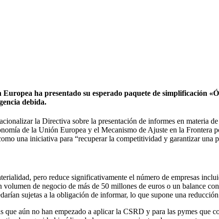
ón Europea ha presentado su esperado paquete de simplificación «
gencia debida.
racionalizar la Directiva sobre la presentación de informes en materia d
xonomía de la Unión Europea y el Mecanismo de Ajuste en la Frontera
o una iniciativa para “recuperar la competitividad y garantizar una p
terialidad, pero reduce significativamente el número de empresas inclui
olumen de negocio de más de 50 millones de euros o un balance contabl
edarían sujetas a la obligación de informar, lo que supone una reducció
as que aún no han empezado a aplicar la CSRD y para las pymes que coti