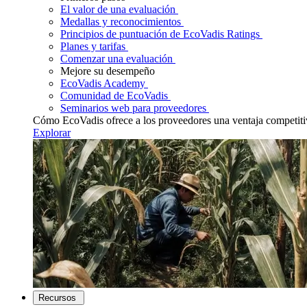
El valor de una evaluación
Medallas y reconocimientos
Principios de puntuación de EcoVadis Ratings
Planes y tarifas
Comenzar una evaluación
Mejore su desempeño
EcoVadis Academy
Comunidad de EcoVadis
Seminarios web para proveedores
Cómo EcoVadis ofrece a los proveedores una ventaja competiti
Explorar
Recursos