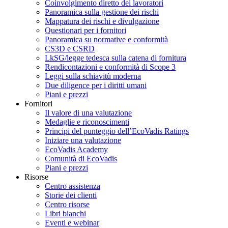
Coinvolgimento diretto dei lavoratori
Panoramica sulla gestione dei rischi
Mappatura dei rischi e divulgazione
Questionari per i fornitori
Panoramica su normative e conformità
CS3D e CSRD
LkSG/legge tedesca sulla catena di fornitura
Rendicontazioni e conformità di Scope 3
Leggi sulla schiavitù moderna
Due diligence per i diritti umani
Piani e prezzi
Fornitori
Il valore di una valutazione
Medaglie e riconoscimenti
Principi del punteggio dell’EcoVadis Ratings
Iniziare una valutazione
EcoVadis Academy
Comunità di EcoVadis
Piani e prezzi
Risorse
Centro assistenza
Storie dei clienti
Centro risorse
Libri bianchi
Eventi e webinar