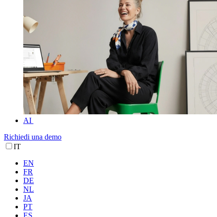
AI
Richiedi una demo
IT
EN
FR
DE
NL
JA
PT
ES