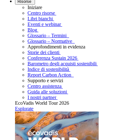
Risorse
Iniziare
Centro risorse
Libri bianchi
Eventi e webinar
Blog
Glossario – Termini
Glossario – Normative
Approfondimenti in evidenza
Storie dei clienti
Conferenza Sustain 2026
Barometro degli acquisti sostenibili
Indice di sostenibilità
Report Carbon Action
Supporto e servizi
Centro assistenza
Guida alle soluzioni
I nostri partner
EcoVadis World Tour 2026
Esplorate