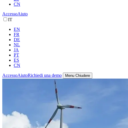
CN
Accesso
Aiuto
IT
EN
FR
DE
NL
JA
PT
ES
CN
Accesso
Aiuto
Richiedi una demo
Menu
Chiudere