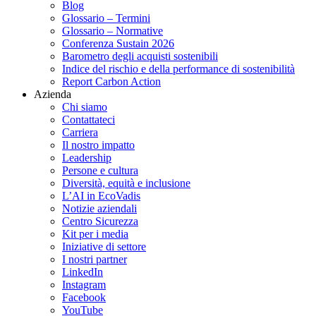
Blog
Glossario – Termini
Glossario – Normative
Conferenza Sustain 2026
Barometro degli acquisti sostenibili
Indice del rischio e della performance di sostenibilità
Report Carbon Action
Azienda
Chi siamo
Contattateci
Carriera
Il nostro impatto
Leadership
Persone e cultura
Diversità, equità e inclusione
L’AI in EcoVadis
Notizie aziendali
Centro Sicurezza
Kit per i media
Iniziative di settore
I nostri partner
LinkedIn
Instagram
Facebook
YouTube