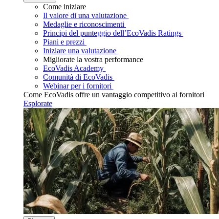
Come iniziare
Il valore di una valutazione
Medaglie e riconoscimenti
Principi del punteggio dell’EcoVadis Ratings
Piani e prezzi
Iniziare una valutazione
Migliorate la vostra performance
EcoVadis Academy
Comunità di EcoVadis
Webinar per i fornitori
Come EcoVadis offre un vantaggio competitivo ai fornitori
Esplorate