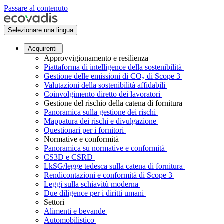
Passare al contenuto
Selezionare una lingua
Acquirenti
Approvvigionamento e resilienza
Piattaforma di intelligence della sostenibilità
Gestione delle emissioni di CO₂ di Scope 3
Valutazioni della sostenibilità affidabili
Coinvolgimento diretto dei lavoratori
Gestione del rischio della catena di fornitura
Panoramica sulla gestione dei rischi
Mappatura dei rischi e divulgazione
Questionari per i fornitori
Normative e conformità
Panoramica su normative e conformità
CS3D e CSRD
LkSG/legge tedesca sulla catena di fornitura
Rendicontazioni e conformità di Scope 3
Leggi sulla schiavitù moderna
Due diligence per i diritti umani
Settori
Alimenti e bevande
Automobilistico