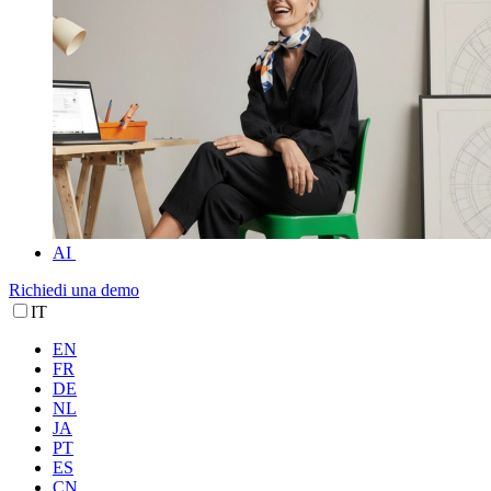
AI
Richiedi una demo
IT
EN
FR
DE
NL
JA
PT
ES
CN