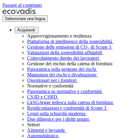
Passare al contenuto
Selezionare una lingua
Acquirenti
Approvvigionamento e resilienza
Piattaforma di intelligence della sostenibilità
Gestione delle emissioni di CO₂ di Scope 3
Valutazioni della sostenibilità affidabili
Coinvolgimento diretto dei lavoratori
Gestione del rischio della catena di fornitura
Panoramica sulla gestione dei rischi
Mappatura dei rischi e divulgazione
Questionari per i fornitori
Normative e conformità
Panoramica su normative e conformità
CS3D e CSRD
LkSG/legge tedesca sulla catena di fornitura
Rendicontazioni e conformità di Scope 3
Leggi sulla schiavitù moderna
Due diligence per i diritti umani
Settori
Alimenti e bevande
Automobilistico