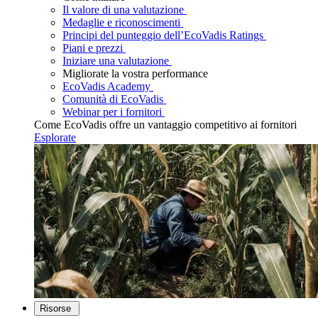
Il valore di una valutazione
Medaglie e riconoscimenti
Principi del punteggio dell’EcoVadis Ratings
Piani e prezzi
Iniziare una valutazione
Migliorate la vostra performance
EcoVadis Academy
Comunità di EcoVadis
Webinar per i fornitori
Come EcoVadis offre un vantaggio competitivo ai fornitori
Esplorate
Risorse