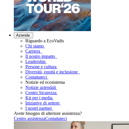
Azienda
Riguardo a EcoVadis
Chi siamo
Carriera
Il nostro impatto
Leadership
Persone e cultura
Diversità, equità e inclusione
Contattateci
Notizie ed ecosistema
Notizie aziendali
Centro Sicurezza
Kit per i media
Iniziative di settore
I nostri partner
Avete bisogno di ulteriore assistenza?
Centro assistenza
Contattateci