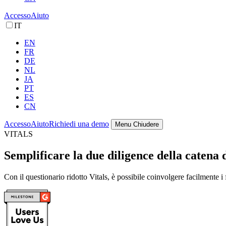
Accesso
Aiuto
IT
EN
FR
DE
NL
JA
PT
ES
CN
Accesso
Aiuto
Richiedi una demo
Menu
Chiudere
VITALS
Semplificare la due diligence della catena 
Con il questionario ridotto Vitals, è possibile coinvolgere facilmente 