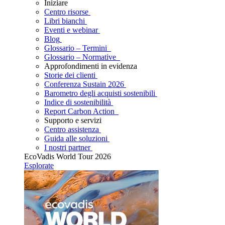
Iniziare
Centro risorse
Libri bianchi
Eventi e webinar
Blog
Glossario – Termini
Glossario – Normative
Approfondimenti in evidenza
Storie dei clienti
Conferenza Sustain 2026
Barometro degli acquisti sostenibili
Indice di sostenibilità
Report Carbon Action
Supporto e servizi
Centro assistenza
Guida alle soluzioni
I nostri partner
EcoVadis World Tour 2026
Esplorate