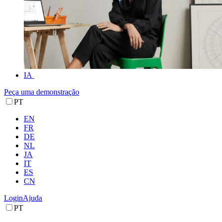
IA
Peça uma demonstração
PT
EN
FR
DE
NL
JA
IT
ES
CN
Login
Ajuda
PT