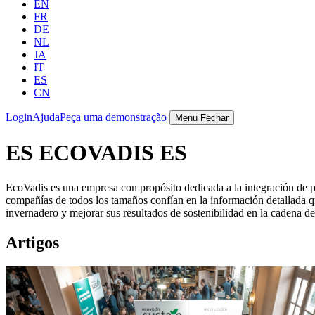
EN
FR
DE
NL
JA
IT
ES
CN
Login
Ajuda
Peça uma demonstração
Menu
Fechar
ES ECOVADIS ES
EcoVadis es una empresa con propósito dedicada a la integración de prác
compañías de todos los tamaños confían en la información detallada q
invernadero y mejorar sus resultados de sostenibilidad en la cadena d
Artigos