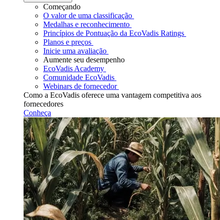
Começando
O valor de uma classificação
Medalhas e reconhecimento
Princípios de Pontuação da EcoVadis Ratings
Planos e preços
Inicie uma avaliação
Aumente seu desempenho
EcoVadis Academy
Comunidade EcoVadis
Webinars de fornecedor
Como a EcoVadis oferece uma vantagem competitiva aos
fornecedores
Conheça