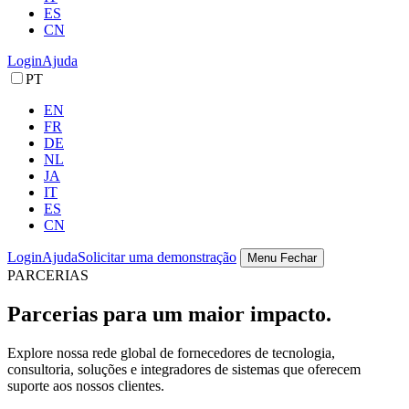
ES
CN
Login
Ajuda
PT
EN
FR
DE
NL
JA
IT
ES
CN
Login
Ajuda
Solicitar uma demonstração
Menu
Fechar
PARCERIAS
Parcerias para um maior impacto.
Explore nossa rede global de fornecedores de tecnologia,
consultoria, soluções e integradores de sistemas que oferecem
suporte aos nossos clientes.