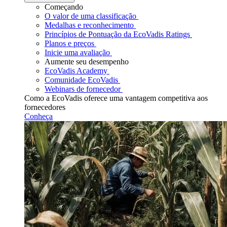
Começando
O valor de uma classificação
Medalhas e reconhecimento
Princípios de Pontuação da EcoVadis Ratings
Planos e preços
Inicie uma avaliação
Aumente seu desempenho
EcoVadis Academy
Comunidade EcoVadis
Webinars de fornecedor
Como a EcoVadis oferece uma vantagem competitiva aos
fornecedores
Conheça