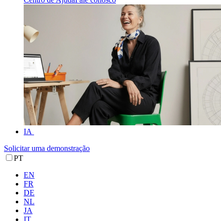
IA
Solicitar uma demonstração
PT
EN
FR
DE
NL
JA
IT