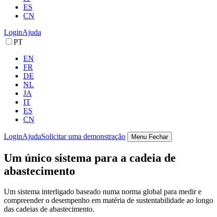
ES
CN
Login
Ajuda
PT
EN
FR
DE
NL
JA
IT
ES
CN
Login
Ajuda
Solicitar uma demonstração
Menu
Fechar
Um único sistema para a cadeia de
abastecimento
Um sistema interligado baseado numa norma global para medir e
compreender o desempenho em matéria de sustentabilidade ao longo
das cadeias de abastecimento.