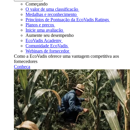
Começando
O valor de uma classificação
Medalhas e reconhecimento
Princípios de Pontuação da EcoVadis Ratings
Planos e preços
Inicie uma avaliação
Aumente seu desempenho
EcoVadis Academy
Comunidade EcoVadis
Webinars de fornecedor
Como a EcoVadis oferece uma vantagem competitiva aos
fornecedores
Conheça