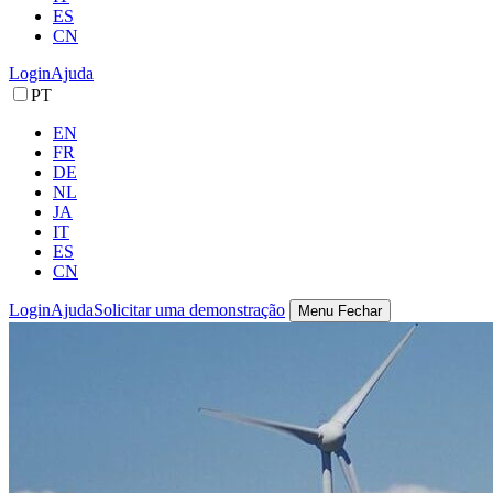
ES
CN
Login
Ajuda
PT
EN
FR
DE
NL
JA
IT
ES
CN
Login
Ajuda
Solicitar uma demonstração
Menu
Fechar