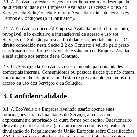
2.1. A EcoVadis presta serviços de monitoramento do desempenho
de sustentabilidade das Empresas Avaliadas. O acesso e o uso do
Serviço e da Solução pela Empresa Avaliada estão sujeitos a estes
Termos e Condições (o
“Contrato”
).
2.2. A EcoVadis concede à Empresa Avaliada um direito limitado,
revogável, não exclusivo e intransferível de acesso e uso aos
Serviços e à Solução para suas finalidades comerciais internas. O
direito concedido nesta Seção 2.2 do Contrato é válido pelo prazo
selecionado e conforme o Nível de Assinatura da Empresa Avaliada
e está sujeito aos termos deste Contrato.
2.3. Os Serviços da EcoVadis são estritamente para finalidades
comerciais internas. Consumidores ou pessoas físicas que não atuam
com uma finalidade profissional estão expressamente excluídos do
acesso ou uso dos Serviços e da Solução.
3. Confidencialidade
3.1. A EcoVadis e a Empresa Avaliada usarão apenas suas
informações para as finalidades do Serviço, a menos que
expressamente autorizado de outra forma por escrito. Questionários
de avaliação, metodologia (em alinhamento com os requisitos de
divulgação do Regulamento da União Europeia sobre Classificações
ASG), fichas de resultados e dados, materiais, trabalhos e outros