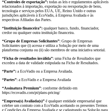
“Controles de exportação”:
todas as leis e regulamentos aplicáveis
relacionados à importação, exportação ou reexportação de bens,
tecnologia e serviços pelos EUA, UE, Reino Unido e outras
jurisdições aplicáveis à EcoVadis, à Empresa Avaliada e às
respectivas Afiliadas das Partes.
“Instituição financeira”:
qualquer banco, fundo, financiador,
credor ou qualquer outra instituição financeira.
“Grupo de Empresas Solicitantes”
: Grupo de Empresas
Solicitantes que (i) acessa e utiliza a Solução por meio de uma
plataforma conjunta ou (ii) são membros de uma iniciativa setorial.
“Ficha de resultados inválida”
: uma Ficha de Resultados que
excedeu a data de validade estipulada na Ficha de Resultados.
“Parte”:
a EcoVadis ou a Empresa Avaliada.
“Partes”
: a EcoVadis e a Empresa Avaliada
“Assinatura Premium”
: conforme definido em
https://ecovadis.com/pt/plans-pricing/
“Empresa(s) Avaliada(s)”
é qualquer entidade empresarial que
celebre um contrato com a EcoVadis aceitando os presentes Termos
e Condições da Empresa Avaliada e se cadastrando na Solução para