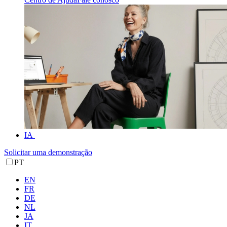
IA
Solicitar uma demonstração
PT
EN
FR
DE
NL
JA
IT