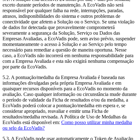
exceto durante períodos de manutenção. A EcoVadis não será
responsável por qualquer falha na rede, interrupções, paradas,
atrasos, indisponibilidades do sistema e outros problemas de
conectividade que afetem a Solução ou o Serviço. Se uma violação
de dados for detectada que provavelmente comprometerá
severamente a segurança da Solução, Serviço ou Dados das
Empresas Avaliadas, a EcoVadis pode, sem aviso prévio, suspender
momentaneamente o acesso à Solução e ao Serviço pelo tempo
necessário para remediar a questão de maneira oportuna. Nesse
caso, a EcoVadis não incorrerá em nenhuma responsabilidade para
com a Empresa Avaliada e esta não exigirá nenhuma compensação
por parte da EcoVadis.
5.2. A pontuação/medalha da Empresa Avaliada é baseada nas
informações divulgadas pela própria Empresa Avaliada e em
quaisquer recursos disponíveis para a EcoVadis no momento da
avaliação. Caso qualquer informação ou circunstância mude durante
o período de validade da Ficha de resultados e/ou da medalha, a
EcoVadis poderá colocar a pontuação/medalha em espera e, se
considerar apropriado, reavaliar e emitir uma Ficha de
resultados/medalha revisada. A Política de Uso de Medalhas da
EcoVadis está disponível em:
Como posso utilizar minha medalha
ou selo da EcoVadis?
5.3. A EcoVadis pode usar automaticamente o Token de Avaliação