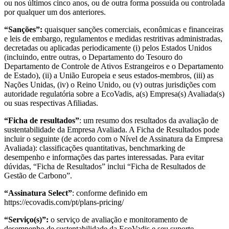
ou nos últimos cinco anos, ou de outra forma possuída ou controlada
por qualquer um dos anteriores.
“Sanções”:
quaisquer sanções comerciais, econômicas e financeiras
e leis de embargo, regulamentos e medidas restritivas administradas,
decretadas ou aplicadas periodicamente (i) pelos Estados Unidos
(incluindo, entre outras, o Departamento do Tesouro do
Departamento de Controle de Ativos Estrangeiros e o Departamento
de Estado), (ii) a União Europeia e seus estados-membros, (iii) as
Nações Unidas, (iv) o Reino Unido, ou (v) outras jurisdições com
autoridade regulatória sobre a EcoVadis, a(s) Empresa(s) Avaliada(s)
ou suas respectivas Afiliadas.
“Ficha de resultados”
: um resumo dos resultados da avaliação de
sustentabilidade da Empresa Avaliada. A Ficha de Resultados pode
incluir o seguinte (de acordo com o Nível de Assinatura da Empresa
Avaliada): classificações quantitativas, benchmarking de
desempenho e informações das partes interessadas. Para evitar
dúvidas, “Ficha de Resultados” inclui “Ficha de Resultados de
Gestão de Carbono”.
“Assinatura Select”
: conforme definido em
https://ecovadis.com/pt/plans-pricing/
“Serviço(s)”:
o serviço de avaliação e monitoramento de
desempenho de sustentabilidade da EcoVadis e seu suporte