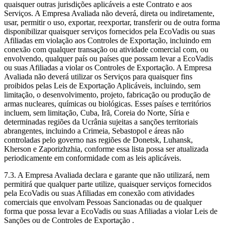
quaisquer outras jurisdições aplicáveis a este Contrato e aos
Serviços. A Empresa Avaliada não deverá, direta ou indiretamente,
usar, permitir o uso, exportar, reexportar, transferir ou de outra forma
disponibilizar quaisquer serviços fornecidos pela EcoVadis ou suas
Afiliadas em violação aos Controles de Exportação, incluindo em
conexão com qualquer transação ou atividade comercial com, ou
envolvendo, qualquer país ou países que possam levar a EcoVadis
ou suas Afiliadas a violar os Controles de Exportação. A Empresa
Avaliada não deverá utilizar os Serviços para quaisquer fins
proibidos pelas Leis de Exportação Aplicáveis, incluindo, sem
limitação, o desenvolvimento, projeto, fabricação ou produção de
armas nucleares, químicas ou biológicas. Esses países e territórios
incluem, sem limitação, Cuba, Irã, Coreia do Norte, Síria e
determinadas regiões da Ucrânia sujeitas a sanções territoriais
abrangentes, incluindo a Crimeia, Sebastopol e áreas não
controladas pelo governo nas regiões de Donetsk, Luhansk,
Kherson e Zaporizhzhia, conforme essa lista possa ser atualizada
periodicamente em conformidade com as leis aplicáveis.
7.3. A Empresa Avaliada declara e garante que não utilizará, nem
permitirá que qualquer parte utilize, quaisquer serviços fornecidos
pela EcoVadis ou suas Afiliadas em conexão com atividades
comerciais que envolvam Pessoas Sancionadas ou de qualquer
forma que possa levar a EcoVadis ou suas Afiliadas a violar Leis de
Sanções ou de Controles de Exportação .