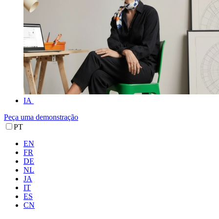
IA
Peça uma demonstração
PT
EN
FR
DE
NL
JA
IT
ES
CN