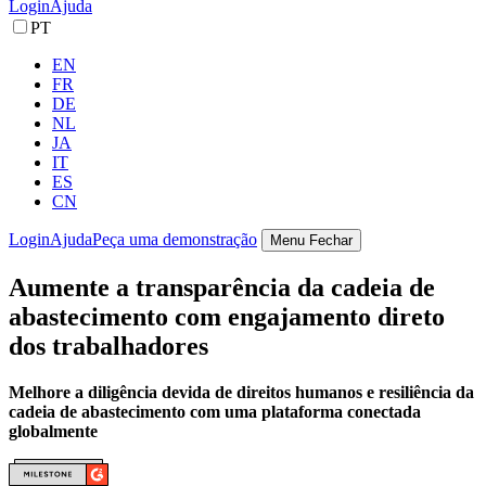
Login
Ajuda
PT
EN
FR
DE
NL
JA
IT
ES
CN
Login
Ajuda
Peça uma demonstração
Menu
Fechar
Aumente a transparência da cadeia de
abastecimento com engajamento direto
dos trabalhadores
Melhore a diligência devida de direitos humanos e resiliência da
cadeia de abastecimento com uma plataforma conectada
globalmente