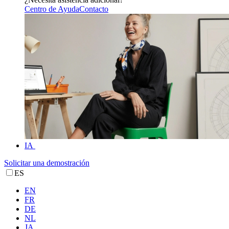
Centro de Ayuda
Contacto
IA
Solicitar una demostración
ES
EN
FR
DE
NL
JA