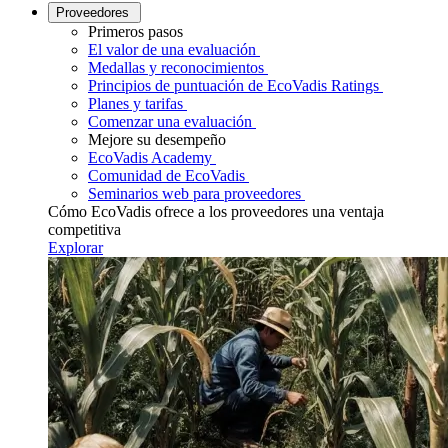
Proveedores
Primeros pasos
El valor de una evaluación
Medallas y reconocimientos
Principios de puntuación de EcoVadis Ratings
Planes y tarifas
Comenzar una evaluación
Mejore su desempeño
EcoVadis Academy
Comunidad de EcoVadis
Seminarios web para proveedores
Cómo EcoVadis ofrece a los proveedores una ventaja
competitiva
Explorar