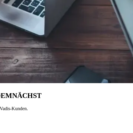
T DEMNÄCHST
coVadis-Kunden.