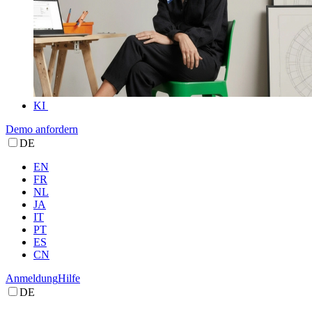
KI
Demo anfordern
DE
EN
FR
NL
JA
IT
PT
ES
CN
Anmeldung
Hilfe
DE