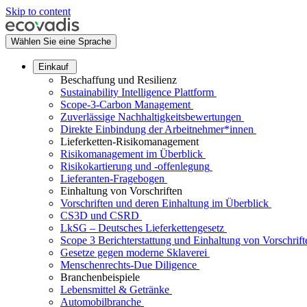
Skip to content
Wählen Sie eine Sprache
Einkauf
Beschaffung und Resilienz
Sustainability Intelligence Plattform
Scope-3-Carbon Management
Zuverlässige Nachhaltigkeitsbewertungen
Direkte Einbindung der Arbeitnehmer*innen
Lieferketten-Risikomanagement
Risikomanagement im Überblick
Risikokartierung und -offenlegung
Lieferanten-Fragebogen
Einhaltung von Vorschriften
Vorschriften und deren Einhaltung im Überblick
CS3D und CSRD
LkSG – Deutsches Lieferkettengesetz
Scope 3 Berichterstattung und Einhaltung von Vorschrift
Gesetze gegen moderne Sklaverei
Menschenrechts-Due Diligence
Branchenbeispiele
Lebensmittel & Getränke
Automobilbranche