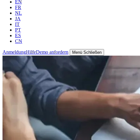
EN
FR
NL
JA
IT
PT
ES
CN
Anmeldung
Hilfe
Demo anfordern
Menü
Schließen