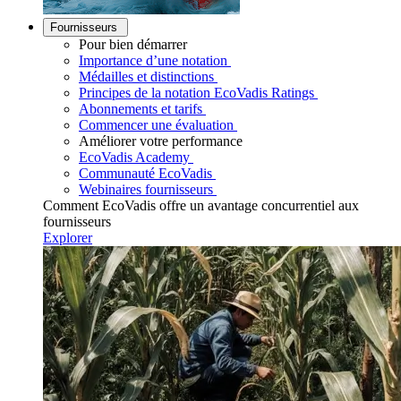
Fournisseurs
Pour bien démarrer
Importance d’une notation
Médailles et distinctions
Principes de la notation EcoVadis Ratings
Abonnements et tarifs
Commencer une évaluation
Améliorer votre performance
EcoVadis Academy
Communauté EcoVadis
Webinaires fournisseurs
Comment EcoVadis offre un avantage concurrentiel aux
fournisseurs
Explorer