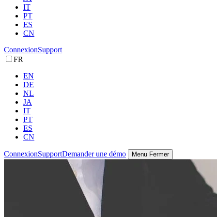
IT
PT
ES
CN
Connexion
Support
FR
EN
DE
NL
JA
IT
PT
ES
CN
Connexion
Support
Demander une démo
Menu
Fermer