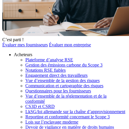
C’est parti !
Évaluer mes fournisseurs
Évaluer mon entreprise
Acheteurs
Plateforme d’analyse RSE
Gestion des émissions carbone du Scope 3
Notations RSE fiables
Engagement direct des travailleurs
Vue d’ensemble de la gestion des risques
Communication et cartographie des risques
Questionnaires pour les fournisseurs
Vue d’ensemble de la réglementation et de la
conformité
CS3D et CSRD
LkSG/loi allemande sur la chaîne d’approvisionnement
Reporting et conformité concernant le Scope 3
Lois sur l’esclavage moderne
Devoir de vigilance en matière de droits humains