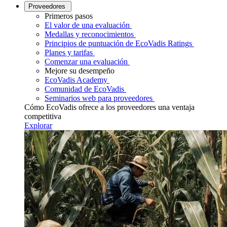
Proveedores
Primeros pasos
El valor de una evaluación
Medallas y reconocimientos
Principios de puntuación de EcoVadis Ratings
Planes y tarifas
Comenzar una evaluación
Mejore su desempeño
EcoVadis Academy
Comunidad de EcoVadis
Seminarios web para proveedores
Cómo EcoVadis ofrece a los proveedores una ventaja
competitiva
Explorar