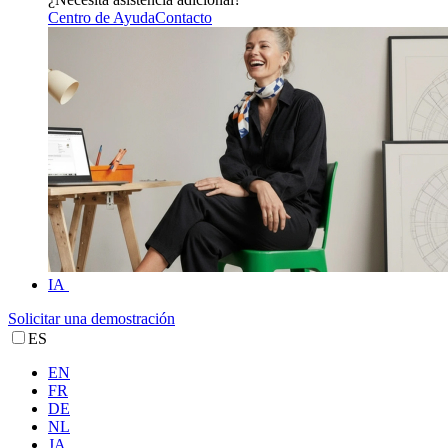
Centro de Ayuda
Contacto
IA
Solicitar una demostración
ES
EN
FR
DE
NL
JA