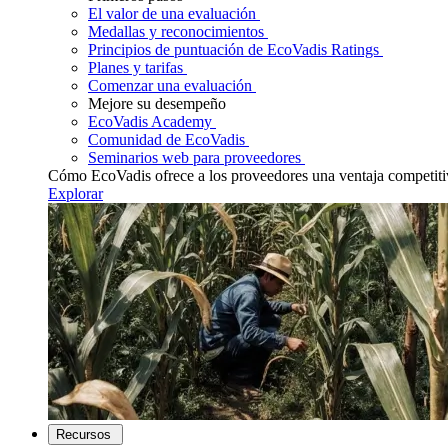
El valor de una evaluación
Medallas y reconocimientos
Principios de puntuación de EcoVadis Ratings
Planes y tarifas
Comenzar una evaluación
Mejore su desempeño
EcoVadis Academy
Comunidad de EcoVadis
Seminarios web para proveedores
Cómo EcoVadis ofrece a los proveedores una ventaja competiti
Explorar
Recursos