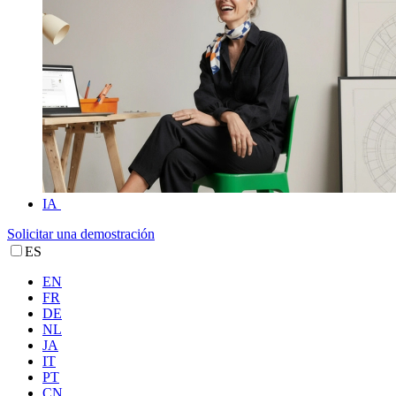
IA
Solicitar una demostración
ES
EN
FR
DE
NL
JA
IT
PT
CN