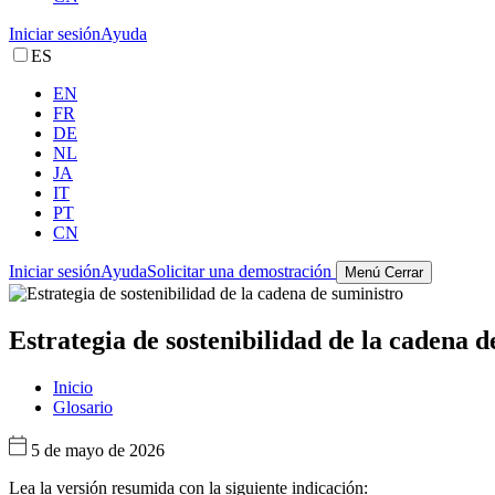
Iniciar sesión
Ayuda
ES
EN
FR
DE
NL
JA
IT
PT
CN
Iniciar sesión
Ayuda
Solicitar una demostración
Menú
Cerrar
Estrategia de sostenibilidad de la cadena d
Inicio
Glosario
5 de mayo de 2026
Lea la versión resumida con la siguiente indicación: