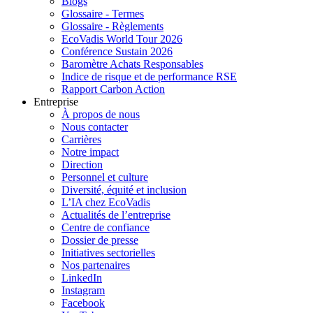
Blogs
Glossaire - Termes
Glossaire - Règlements
EcoVadis World Tour 2026
Conférence Sustain 2026
Baromètre Achats Responsables
Indice de risque et de performance RSE
Rapport Carbon Action
Entreprise
À propos de nous
Nous contacter
Carrières
Notre impact
Direction
Personnel et culture
Diversité, équité et inclusion
L’IA chez EcoVadis
Actualités de l’entreprise
Centre de confiance
Dossier de presse
Initiatives sectorielles
Nos partenaires
LinkedIn
Instagram
Facebook