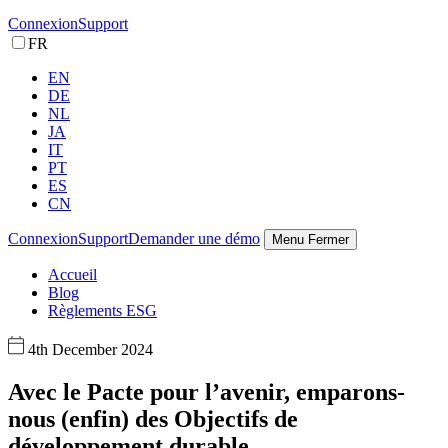
Connexion
Support
FR
EN
DE
NL
JA
IT
PT
ES
CN
Connexion
Support
Demander une démo
Menu
Fermer
Accueil
Blog
Règlements ESG
4th December 2024
Avec le Pacte pour l’avenir, emparons-
nous (enfin) des Objectifs de
développement durable