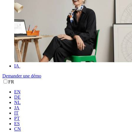
IA
Demander une démo
FR
EN
DE
NL
JA
IT
PT
ES
CN