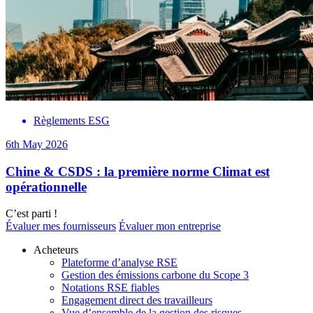
Règlements ESG
6th May 2026
Chine & CSDS : la première norme Climat est
opérationnelle
C’est parti !
Évaluer mes fournisseurs
Évaluer mon entreprise
Acheteurs
Plateforme d’analyse RSE
Gestion des émissions carbone du Scope 3
Notations RSE fiables
Engagement direct des travailleurs
Vue d’ensemble de la gestion des risques