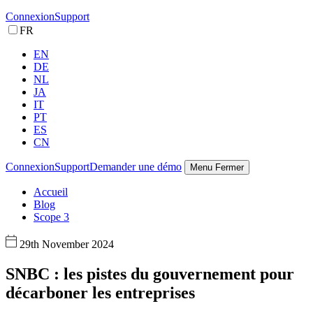
Connexion
Support
FR
EN
DE
NL
JA
IT
PT
ES
CN
Connexion
Support
Demander une démo
Menu
Fermer
Accueil
Blog
Scope 3
29th November 2024
SNBC : les pistes du gouvernement pour
décarboner les entreprises