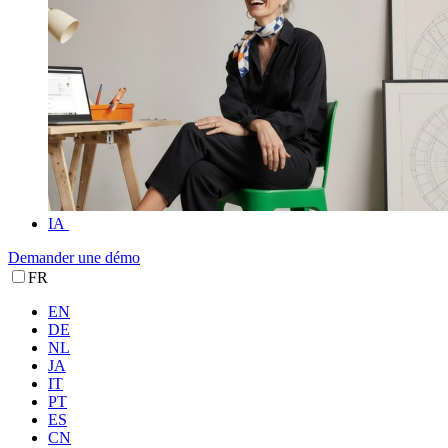
IA
Demander une démo
FR
EN
DE
NL
JA
IT
PT
ES
CN