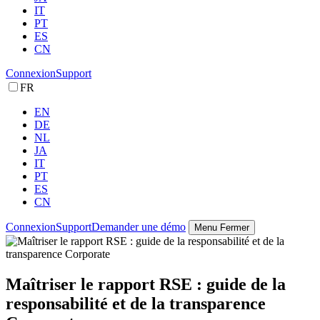
IT
PT
ES
CN
Connexion
Support
FR
EN
DE
NL
JA
IT
PT
ES
CN
Connexion
Support
Demander une démo
Menu
Fermer
Maîtriser le rapport RSE : guide de la
responsabilité et de la transparence