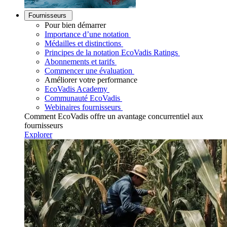
Fournisseurs
Pour bien démarrer
Importance d’une notation
Médailles et distinctions
Principes de la notation EcoVadis Ratings
Abonnements et tarifs
Commencer une évaluation
Améliorer votre performance
EcoVadis Academy
Communauté EcoVadis
Webinaires fournisseurs
Comment EcoVadis offre un avantage concurrentiel aux
fournisseurs
Explorer