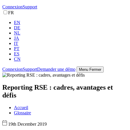
Connexion
Support
FR
EN
DE
NL
JA
IT
PT
ES
CN
Connexion
Support
Demander une démo
Menu
Fermer
Reporting RSE : cadres, avantages et
défis
Accueil
Glossaire
19th December 2019