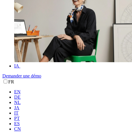
IA
Demander une démo
FR
EN
DE
NL
JA
IT
PT
ES
CN