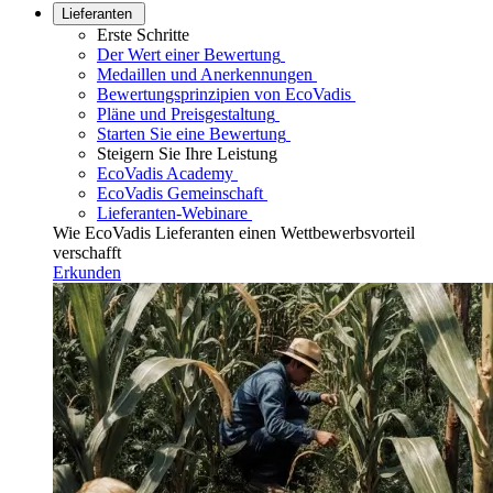
Lieferanten
Erste Schritte
Der Wert einer Bewertung
Medaillen und Anerkennungen
Bewertungsprinzipien von EcoVadis
Pläne und Preisgestaltung
Starten Sie eine Bewertung
Steigern Sie Ihre Leistung
EcoVadis Academy
EcoVadis Gemeinschaft
Lieferanten-Webinare
Wie EcoVadis Lieferanten einen Wettbewerbsvorteil
verschafft
Erkunden