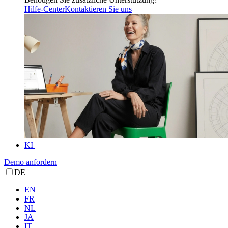
Hilfe-Center
Kontaktieren Sie uns
KI
Demo anfordern
DE
EN
FR
NL
JA
IT