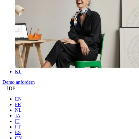
KI
Demo anfordern
DE
EN
FR
NL
JA
IT
PT
ES
CN