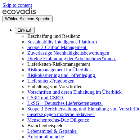
Skip to content
Wählen Sie eine Sprache
Einkauf
Beschaffung und Resilienz
Sustainability Intelligence Plattform
Scope-3-Carbon Management
Zuverlässige Nachhaltigkeitsbewertungen
Direkte Einbindung der Arbeitnehmer*innen
Lieferketten-Risikomanagement
Risikomanagement im Überblick
Risikokartierung und -offenlegung
Lieferanten-Fragebogen
Einhaltung von Vorschriften
Vorschriften und deren Einhaltung im Überblick
CS3D und CSRD
LkSG – Deutsches Lieferkettengesetz
Scope 3 Berichterstattung und Einhaltung von Vorschrift
Gesetze gegen moderne Sklaverei
Menschenrechts-Due Diligence
Branchenbeispiele
Lebensmittel & Getränke
Automobilbranche