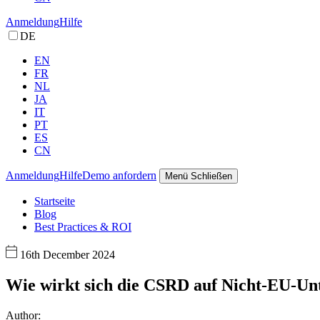
Anmeldung
Hilfe
DE
EN
FR
NL
JA
IT
PT
ES
CN
Anmeldung
Hilfe
Demo anfordern
Menü
Schließen
Startseite
Blog
Best Practices & ROI
16th December 2024
Wie wirkt sich die CSRD auf Nicht-EU-Un
Author: