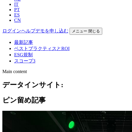
IT
PT
ES
CN
ログイン
ヘルプ
デモを申し込む
メニュー
閉じる
最新記事
ベストプラクティスとROI
ESG規制
スコープ3
Main content
データインサイト:
ピン留め記事