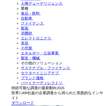
人権デューデリジェンス
業種
食品・飲料
自動車
ファイナンス
製薬
消費財
エレクトロニクス
美容
小売業
エネルギー・公益事業
製造・機械
その他のソリューション
サステナブル・ファイナンス
セクターイニシアチブ
プランと価格
パートナーディレクトリ
持続可能な調達の最新動向2026
世界1,000社超の企業調査から得られた実践的なインサ
イト
ダウンロード