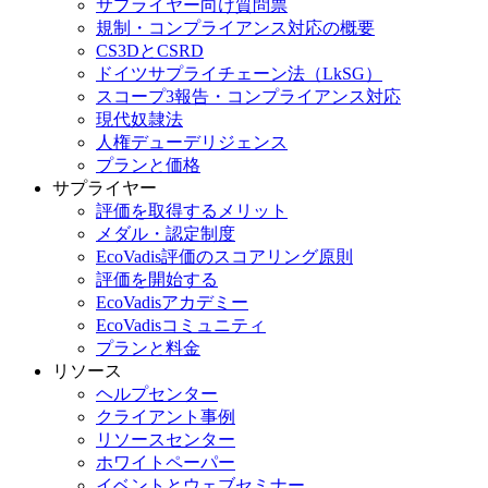
サプライヤー向け質問票
規制・コンプライアンス対応の概要
CS3DとCSRD
ドイツサプライチェーン法（LkSG）
スコープ3報告・コンプライアンス対応
現代奴隷法
人権デューデリジェンス
プランと価格
サプライヤー
評価を取得するメリット
メダル・認定制度
EcoVadis評価のスコアリング原則
評価を開始する
EcoVadisアカデミー
EcoVadisコミュニティ
プランと料金
リソース
ヘルプセンター
クライアント事例
リソースセンター
ホワイトペーパー
イベントとウェブセミナー