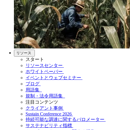
リソース
スタート
リソースセンター
ホワイトペーパー
イベントとウェブセミナー
ブログ
用語集
規制・法令用語集
注目コンテンツ
クライアント事例
Sustain Conference 2026
持続可能な調達に関するバロメーター
サステナビリティ指標