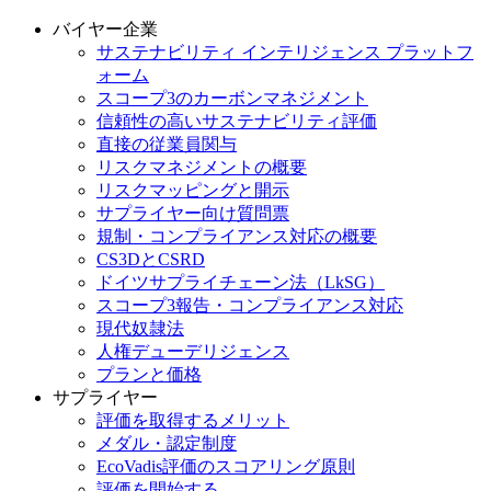
バイヤー企業
サステナビリティ インテリジェンス プラットフ
ォーム
スコープ3のカーボンマネジメント
信頼性の高いサステナビリティ評価
直接の従業員関与
リスクマネジメントの概要
リスクマッピングと開示
サプライヤー向け質問票
規制・コンプライアンス対応の概要
CS3DとCSRD
ドイツサプライチェーン法（LkSG）
スコープ3報告・コンプライアンス対応
現代奴隷法
人権デューデリジェンス
プランと価格
サプライヤー
評価を取得するメリット
メダル・認定制度
EcoVadis評価のスコアリング原則
評価を開始する