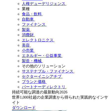
人権デューデリジェンス
業種
食品・飲料
自動車
ファイナンス
製薬
消費財
エレクトロニクス
美容
小売業
エネルギー・公益事業
製造・機械
その他のソリューション
サステナブル・ファイナンス
セクターイニシアチブ
プランと価格
パートナーディレクトリ
持続可能な調達の最新動向2026
世界1,000社超の企業調査から得られた実践的なインサ
イト
ダウンロード