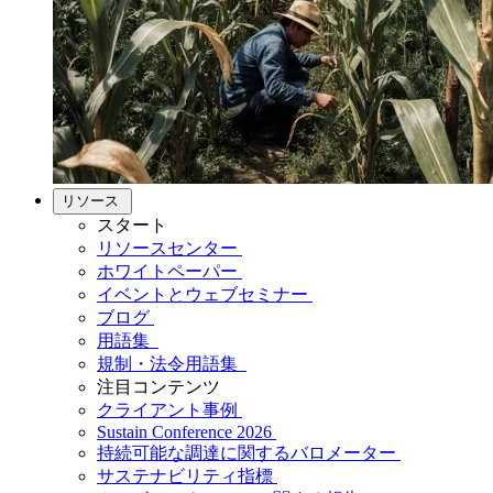
リソース
スタート
リソースセンター
ホワイトペーパー
イベントとウェブセミナー
ブログ
用語集
規制・法令用語集
注目コンテンツ
クライアント事例
Sustain Conference 2026
持続可能な調達に関するバロメーター
サステナビリティ指標