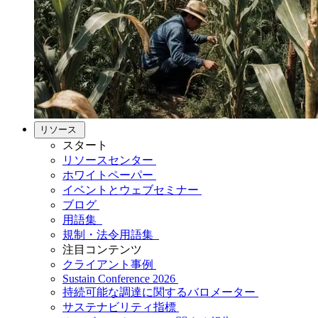
リソース
スタート
リソースセンター
ホワイトペーパー
イベントとウェブセミナー
ブログ
用語集
規制・法令用語集
注目コンテンツ
クライアント事例
Sustain Conference 2026
持続可能な調達に関するバロメーター
サステナビリティ指標