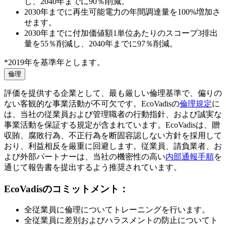
し、2040年までに90％削減。
2030年までに再生可能電力の年間調達量を100%増加さ
せます。
2030年までに付加価値額1単位あたりのスコープ3排出
量を55％削減し、2040年までに97％削減。
*2019年を基準年とします。
倫理
評価を提供する企業として、最も厳しい倫理基準で、偏りの
ない客観的な事業活動が不可欠です。EcoVadisの
倫理規定
に
は、当社の従業員および管理職者の行動指針、および誠実な
事業活動を保証する規定が含まれています。EcoVadisは、贈
収賄、腐敗行為、不正行為を断固容認しない方針を採用して
おり、利益相反を厳重に回避します。従業員、請負業者、お
よび外部パートナーは、当社の機密性の高い
内部通報手順
を
通じて報告書を提出するよう推奨されています。
EcoVadisのコミットメント：
全従業員に倫理についてトレーニングを行います。
全従業員に差別およびハラスメントの防止についてト