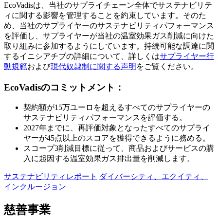
EcoVadisは、当社のサプライチェーン全体でサステナビリテ
ィに関する影響を管理することを約束しています。そのた
め、当社のサプライヤーのサステナビリティパフォーマンス
を評価し、サプライヤーが当社の温室効果ガス削減に向けた
取り組みに参加するようにしています。持続可能な調達に関
するイニシアチブの詳細について、詳しくは
サプライヤー行
動規範
および
現代奴隷制に関する声明
をご覧ください。
EcoVadisのコミットメント：
契約額が15万ユーロを超えるすべてのサプライヤーの
サステナビリティパフォーマンスを評価する。
2027年までに、再評価対象となったすべてのサプライ
ヤーが45点以上のスコアを獲得できるように務める。
スコープ3削減目標に従って、商品およびサービスの購
入に起因する温室効果ガス排出量を削減します。
サステナビリティレポート
ダイバーシティ、エクイティ、
インクルージョン
慈善事業