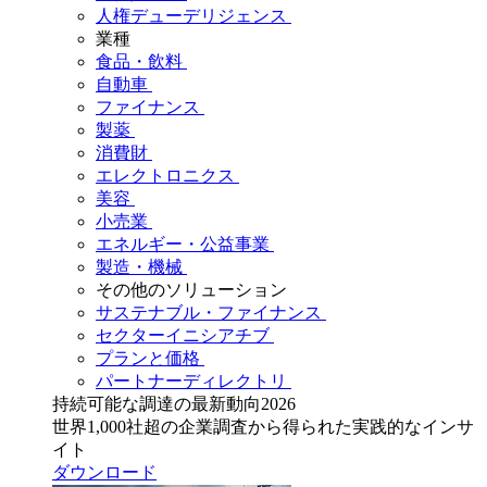
人権デューデリジェンス
業種
食品・飲料
自動車
ファイナンス
製薬
消費財
エレクトロニクス
美容
小売業
エネルギー・公益事業
製造・機械
その他のソリューション
サステナブル・ファイナンス
セクターイニシアチブ
プランと価格
パートナーディレクトリ
持続可能な調達の最新動向2026
世界1,000社超の企業調査から得られた実践的なインサ
イト
ダウンロード