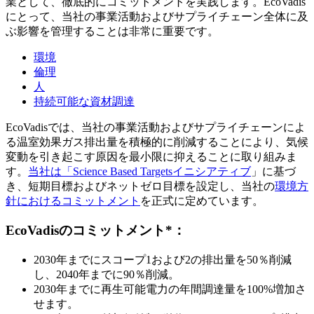
業として、徹底的にコミットメントを実践します。EcoVadis
にとって、当社の事業活動およびサプライチェーン全体に及
ぶ影響を管理することは非常に重要です。
環境
倫理
人
持続可能な資材調達
EcoVadisでは、当社の事業活動およびサプライチェーンによ
る温室効果ガス排出量を積極的に削減することにより、気候
変動を引き起こす原因を最小限に抑えることに取り組みま
す。
当社は「Science Based Targetsイニシアティブ
」に基づ
き、短期目標およびネットゼロ目標を設定し、当社の
環境方
針におけるコミットメント
を正式に定めています。
EcoVadisのコミットメント*：
2030年までにスコープ1および2の排出量を50％削減
し、2040年までに90％削減。
2030年までに再生可能電力の年間調達量を100%増加さ
せます。