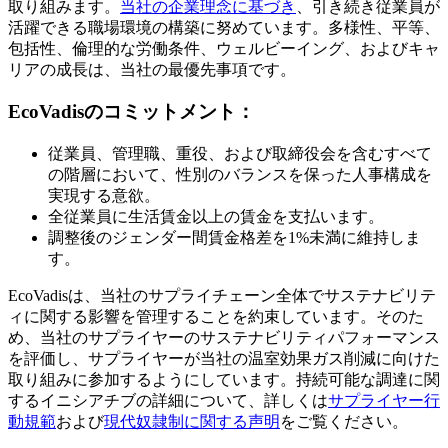
取り組みます。
当社の企業理念に基づき
、引き続き従業員が
活躍できる職場環境の構築に努めています。多様性、平等、
包括性、倫理的な労働条件、ウェルビーイング、およびキャ
リアの成長は、当社の最優先事項です。
EcoVadisのコミットメント：
従業員、管理職、重役、および取締役会を含むすべて
の階層において、性別のバランスを保った人事構成を
実現する意欲。
全従業員に生活賃金以上の賃金を支払います。
調整後のジェンダー間賃金格差を1%未満に維持しま
す。
EcoVadisは、当社のサプライチェーン全体でサステナビリテ
ィに関する影響を管理することを約束しています。そのた
め、当社のサプライヤーのサステナビリティパフォーマンス
を評価し、サプライヤーが当社の温室効果ガス削減に向けた
取り組みに参加するようにしています。持続可能な調達に関
するイニシアチブの詳細について、詳しくは
サプライヤー行
動規範
および
現代奴隷制に関する声明
をご覧ください。