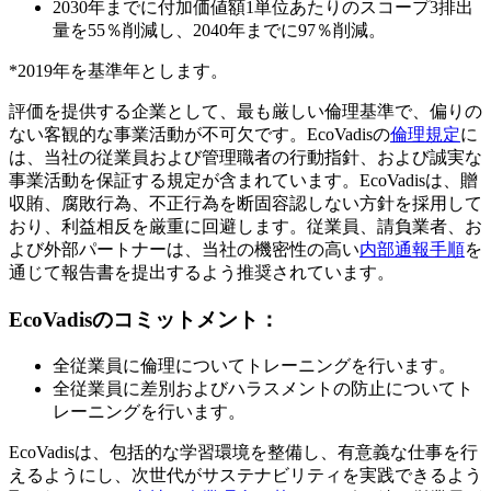
2030年までに付加価値額1単位あたりのスコープ3排出
量を55％削減し、2040年までに97％削減。
*2019年を基準年とします。
評価を提供する企業として、最も厳しい倫理基準で、偏りの
ない客観的な事業活動が不可欠です。EcoVadisの
倫理規定
に
は、当社の従業員および管理職者の行動指針、および誠実な
事業活動を保証する規定が含まれています。EcoVadisは、贈
収賄、腐敗行為、不正行為を断固容認しない方針を採用して
おり、利益相反を厳重に回避します。従業員、請負業者、お
よび外部パートナーは、当社の機密性の高い
内部通報手順
を
通じて報告書を提出するよう推奨されています。
EcoVadisのコミットメント：
全従業員に倫理についてトレーニングを行います。
全従業員に差別およびハラスメントの防止についてト
レーニングを行います。
EcoVadisは、包括的な学習環境を整備し、有意義な仕事を行
えるようにし、次世代がサステナビリティを実践できるよう