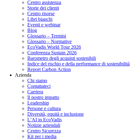
Centro assistenza
Storie dei clienti
Centro risorse
Libri bianchi
Eventi e webinar
Blog
Glossario – Termini
Glossario – Normative
EcoVadis World Tour 2026
Conferenza Sustain 2026
Barometro degli acquisti sostenibili
Indice del rischio e della performance di sostenibilità
Report Carbon Action
Azienda
Chi siamo
Contattateci
Carriera
Il nostro impatto
Leadership
Persone e cultura
Diversità, equità e inclusione
L’AI in EcoVadis
Notizie aziendali
Centro Sicurezza
Kit per i media