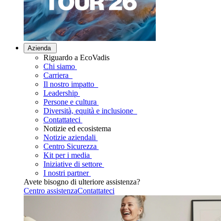
Azienda
Riguardo a EcoVadis
Chi siamo
Carriera
Il nostro impatto
Leadership
Persone e cultura
Diversità, equità e inclusione
Contattateci
Notizie ed ecosistema
Notizie aziendali
Centro Sicurezza
Kit per i media
Iniziative di settore
I nostri partner
Avete bisogno di ulteriore assistenza?
Centro assistenza
Contattateci