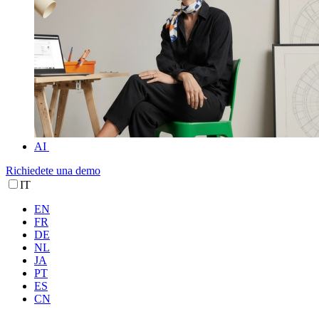
AI
Richiedete una demo
IT
EN
FR
DE
NL
JA
PT
ES
CN