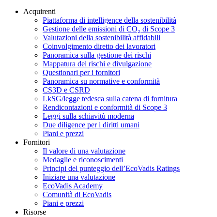
Acquirenti
Piattaforma di intelligence della sostenibilità
Gestione delle emissioni di CO₂ di Scope 3
Valutazioni della sostenibilità affidabili
Coinvolgimento diretto dei lavoratori
Panoramica sulla gestione dei rischi
Mappatura dei rischi e divulgazione
Questionari per i fornitori
Panoramica su normative e conformità
CS3D e CSRD
LkSG/legge tedesca sulla catena di fornitura
Rendicontazioni e conformità di Scope 3
Leggi sulla schiavitù moderna
Due diligence per i diritti umani
Piani e prezzi
Fornitori
Il valore di una valutazione
Medaglie e riconoscimenti
Principi del punteggio dell’EcoVadis Ratings
Iniziare una valutazione
EcoVadis Academy
Comunità di EcoVadis
Piani e prezzi
Risorse