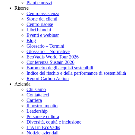
Piani e prezzi
Risorse
Centro assistenza
Storie dei clienti
Centro risorse
Libri bianchi
Eventi e webinar
Blog
Glossario – Termini
Glossario – Normative
EcoVadis World Tour 2026
Conferenza Sustain 2026
Barometro degli acquisti sostenibili
Indice del rischio e della performance di sostenibilità
Report Carbon Action
Azienda
Chi siamo
Contattateci
Carriera
Il nostro impatto
Leadership
Persone e cultura
Diversità, equità e inclusione
L’AI in EcoVadis
Notizie aziendali