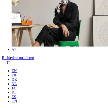
AI
Richiedete una demo
IT
EN
FR
DE
NL
JA
PT
ES
CN