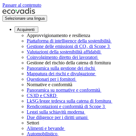
Passare al contenuto
Selezionare una lingua
Acquirenti
Approvvigionamento e resilienza
Piattaforma di intelligence della sostenibilità
Gestione delle emissioni di CO₂ di Scope 3
Valutazioni della sostenibilità affidabili
Coinvolgimento diretto dei lavoratori
Gestione del rischio della catena di fornitura
Panoramica sulla gestione dei rischi
Mappatura dei rischi e divulgazione
Questionari per i fornitori
Normative e conformità
Panoramica su normative e conformità
CS3D e CSRD
LkSG/legge tedesca sulla catena di fornitura
Rendicontazioni e conformità di Scope 3
Leggi sulla schiavitù moderna
Due diligence per i diritti umani
Settori
Alimenti e bevande
Automobilistico