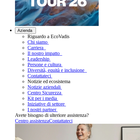
Azienda
Riguardo a EcoVadis
Chi siamo
Carriera
Il nostro impatto
Leadership
Persone e cultura
Diversità, equità e inclusione
Contattateci
Notizie ed ecosistema
Notizie aziendali
Centro Sicurezza
Kit per i media
Iniziative di settore
I nostri partner
Avete bisogno di ulteriore assistenza?
Centro assistenza
Contattateci