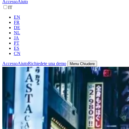
Accesso
Aiuto
IT
EN
FR
DE
NL
JA
PT
ES
CN
Accesso
Aiuto
Richiedete una demo
Menu
Chiudere