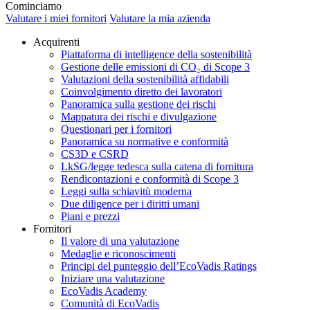
Cominciamo
Valutare i miei fornitori
Valutare la mia azienda
Acquirenti
Piattaforma di intelligence della sostenibilità
Gestione delle emissioni di CO₂ di Scope 3
Valutazioni della sostenibilità affidabili
Coinvolgimento diretto dei lavoratori
Panoramica sulla gestione dei rischi
Mappatura dei rischi e divulgazione
Questionari per i fornitori
Panoramica su normative e conformità
CS3D e CSRD
LkSG/legge tedesca sulla catena di fornitura
Rendicontazioni e conformità di Scope 3
Leggi sulla schiavitù moderna
Due diligence per i diritti umani
Piani e prezzi
Fornitori
Il valore di una valutazione
Medaglie e riconoscimenti
Principi del punteggio dell’EcoVadis Ratings
Iniziare una valutazione
EcoVadis Academy
Comunità di EcoVadis