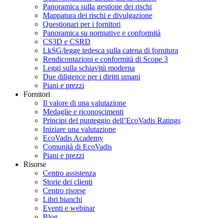
Panoramica sulla gestione dei rischi
Mappatura dei rischi e divulgazione
Questionari per i fornitori
Panoramica su normative e conformità
CS3D e CSRD
LkSG/legge tedesca sulla catena di fornitura
Rendicontazioni e conformità di Scope 3
Leggi sulla schiavitù moderna
Due diligence per i diritti umani
Piani e prezzi
Fornitori
Il valore di una valutazione
Medaglie e riconoscimenti
Principi del punteggio dell’EcoVadis Ratings
Iniziare una valutazione
EcoVadis Academy
Comunità di EcoVadis
Piani e prezzi
Risorse
Centro assistenza
Storie dei clienti
Centro risorse
Libri bianchi
Eventi e webinar
Blog