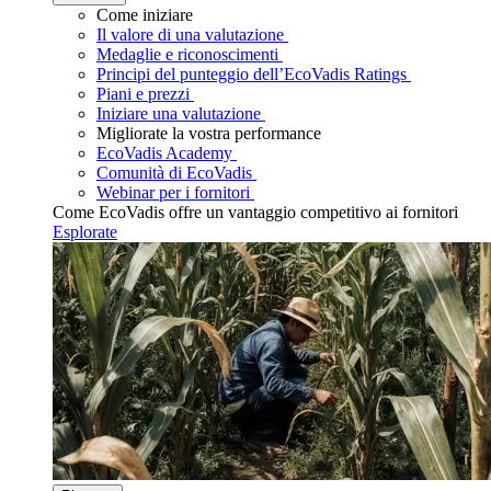
Come iniziare
Il valore di una valutazione
Medaglie e riconoscimenti
Principi del punteggio dell’EcoVadis Ratings
Piani e prezzi
Iniziare una valutazione
Migliorate la vostra performance
EcoVadis Academy
Comunità di EcoVadis
Webinar per i fornitori
Come EcoVadis offre un vantaggio competitivo ai fornitori
Esplorate