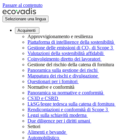
Passare al contenuto
Selezionare una lingua
Acquirenti
Approvvigionamento e resilienza
Piattaforma di intelligence della sostenibilità
Gestione delle emissioni di CO₂ di Scope 3
Valutazioni della sostenibilità affidabili
Coinvolgimento diretto dei lavoratori
Gestione del rischio della catena di fornitura
Panoramica sulla gestione dei rischi
Mappatura dei rischi e divulgazione
Questionari per i fornitori
Normative e conformità
Panoramica su normative e conformità
CS3D e CSRD
LkSG/legge tedesca sulla catena di fornitura
Rendicontazioni e conformità di Scope 3
Leggi sulla schiavitù moderna
Due diligence per i diritti umani
Settori
Alimenti e bevande
Automobilistico