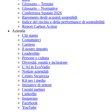
Glossario – Termini
Glossario – Normative
Conferenza Sustain 2026
Barometro degli acquisti sostenibili
Indice del rischio e della performance di sostenibilità
Report Carbon Action
Azienda
Chi siamo
Contattateci
Carriera
Il nostro impatto
Leadership
Persone e cultura
Diversità, equità e inclusione
L’AI in EcoVadis
Notizie aziendali
Centro Sicurezza
Kit per i media
Iniziative di settore
I nostri partner
LinkedIn
Instagram
Facebook
YouTube