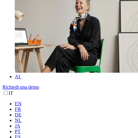
AI
Richiedi una demo
IT
EN
FR
DE
NL
JA
PT
ES