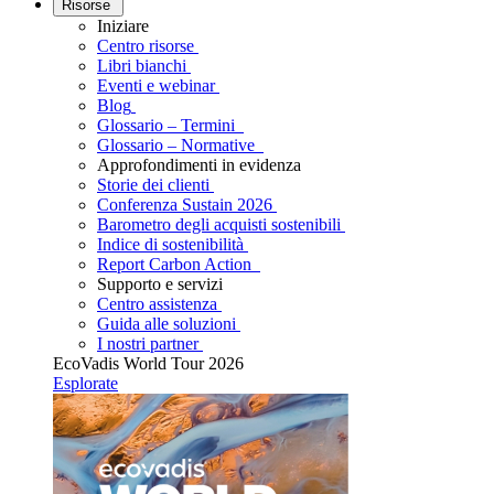
Risorse
Iniziare
Centro risorse
Libri bianchi
Eventi e webinar
Blog
Glossario – Termini
Glossario – Normative
Approfondimenti in evidenza
Storie dei clienti
Conferenza Sustain 2026
Barometro degli acquisti sostenibili
Indice di sostenibilità
Report Carbon Action
Supporto e servizi
Centro assistenza
Guida alle soluzioni
I nostri partner
EcoVadis World Tour 2026
Esplorate