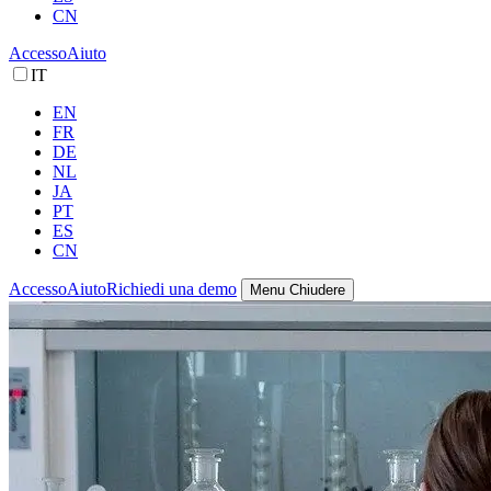
CN
Accesso
Aiuto
IT
EN
FR
DE
NL
JA
PT
ES
CN
Accesso
Aiuto
Richiedi una demo
Menu
Chiudere