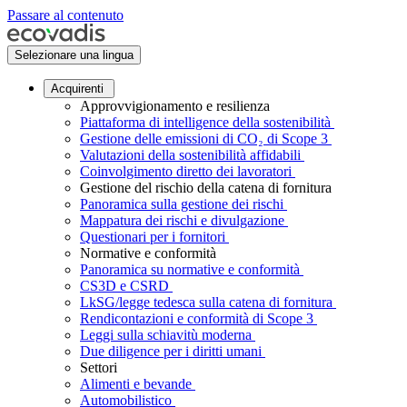
Passare al contenuto
Selezionare una lingua
Acquirenti
Approvvigionamento e resilienza
Piattaforma di intelligence della sostenibilità
Gestione delle emissioni di CO₂ di Scope 3
Valutazioni della sostenibilità affidabili
Coinvolgimento diretto dei lavoratori
Gestione del rischio della catena di fornitura
Panoramica sulla gestione dei rischi
Mappatura dei rischi e divulgazione
Questionari per i fornitori
Normative e conformità
Panoramica su normative e conformità
CS3D e CSRD
LkSG/legge tedesca sulla catena di fornitura
Rendicontazioni e conformità di Scope 3
Leggi sulla schiavitù moderna
Due diligence per i diritti umani
Settori
Alimenti e bevande
Automobilistico