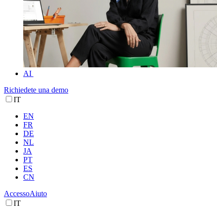
AI
Richiedete una demo
IT
EN
FR
DE
NL
JA
PT
ES
CN
Accesso
Aiuto
IT