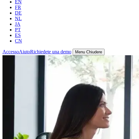
EN
FR
DE
NL
JA
PT
ES
CN
Accesso
Aiuto
Richiedete una demo
Menu
Chiudere