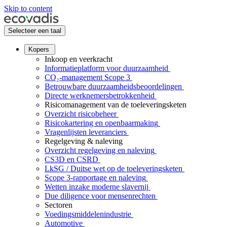
Skip to content
Selecteer een taal
Kopers
Inkoop en veerkracht
Informatieplatform voor duurzaamheid
CO₂-management Scope 3
Betrouwbare duurzaamheidsbeoordelingen
Directe werknemersbetrokkenheid
Risicomanagement van de toeleveringsketen
Overzicht risicobeheer
Risicokartering en openbaarmaking
Vragenlijsten leveranciers
Regelgeving & naleving
Overzicht regelgeving en naleving
CS3D en CSRD
LkSG / Duitse wet op de toeleveringsketen
Scope 3-rapportage en naleving
Wetten inzake moderne slavernij
Due diligence voor mensenrechten
Sectoren
Voedingsmiddelenindustrie
Automotive