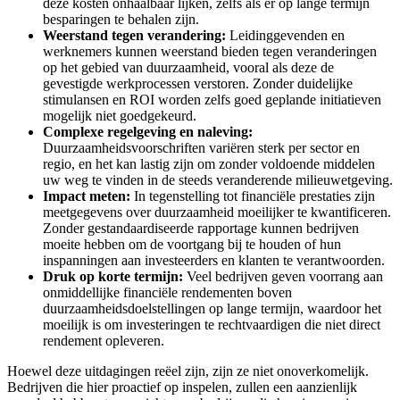
deze kosten onhaalbaar lijken, zelfs als er op lange termijn
besparingen te behalen zijn.
Weerstand tegen verandering:
Leidinggevenden en
werknemers kunnen weerstand bieden tegen veranderingen
op het gebied van duurzaamheid, vooral als deze de
gevestigde werkprocessen verstoren. Zonder duidelijke
stimulansen en ROI worden zelfs goed geplande initiatieven
mogelijk niet goedgekeurd.
Complexe regelgeving en naleving:
Duurzaamheidsvoorschriften variëren sterk per sector en
regio, en het kan lastig zijn om zonder voldoende middelen
uw weg te vinden in de steeds veranderende milieuwetgeving.
Impact meten:
In tegenstelling tot financiële prestaties zijn
meetgegevens over duurzaamheid moeilijker te kwantificeren.
Zonder gestandaardiseerde rapportage kunnen bedrijven
moeite hebben om de voortgang bij te houden of hun
inspanningen aan investeerders en klanten te verantwoorden.
Druk op korte termijn:
Veel bedrijven geven voorrang aan
onmiddellijke financiële rendementen boven
duurzaamheidsdoelstellingen op lange termijn, waardoor het
moeilijk is om investeringen te rechtvaardigen die niet direct
rendement opleveren.
Hoewel deze uitdagingen reëel zijn, zijn ze niet onoverkomelijk.
Bedrijven die hier proactief op inspelen, zullen een aanzienlijk