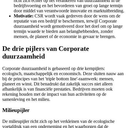
richt zich echter op het verankeren van duurzaamheid in de
bedrijfsvoering en het bevorderen van groei op lange termijn
door middel van verantwoorde innovatie en marktuitbreiding.
Motivatie:
CSR wordt vaak gedreven door de wens om de
reputatie van een bedrijf te beschermen, terwijl Corporate
duurzaamheid wordt gemotiveerd door het doel om op lange
termijn waarde te bieden aan belanghebbenden, zonder
mensen, de planeet of de economie in gevaar te brengen.
De drie pijlers van Corporate
duurzaamheid
Corporate duurzaamheid is gebaseerd op drie kernpijlers:
ecologisch, maatschappelijk en economisch. Deze sluiten nauw aan
bij de principes van het 'triple bottom line'-raamwerk: mensen,
planeet en winst. Dit benadrukt dat zakelijk succes niet alleen
afhankelijk is van financiële prestaties. Bedrijven moeten ook
rekening houden met de impact van hun activiteiten op de
samenleving en het milieu.
Milieupijler
De milieupijler richt zich op het verkleinen van de ecologische
voetafdruk van een onderneming en het waarborgen dat de