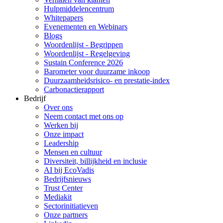
Hulpmiddelencentrum
Whitepapers
Evenementen en Webinars
Blogs
Woordenlijst - Begrippen
Woordenlijst - Regelgeving
Sustain Conference 2026
Barometer voor duurzame inkoop
Duurzaamheidsrisico- en prestatie-index
Carbonactierapport
Bedrijf
Over ons
Neem contact met ons op
Werken bij
Onze impact
Leadership
Mensen en cultuur
Diversiteit, billijkheid en inclusie
AI bij EcoVadis
Bedrijfsnieuws
Trust Center
Mediakit
Sectorinitiatieven
Onze partners