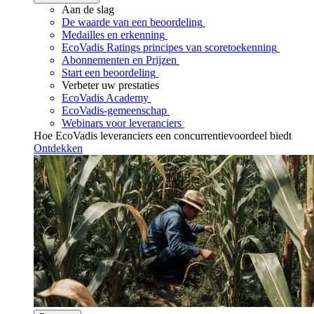
Aan de slag
De waarde van een beoordeling
Medailles en erkenning
EcoVadis Ratings principes van scoretoekenning
Abonnementen en Prijzen
Start een beoordeling
Verbeter uw prestaties
EcoVadis Academy
EcoVadis-gemeenschap
Webinars voor leveranciers
Hoe EcoVadis leveranciers een concurrentievoordeel biedt
Ontdekken