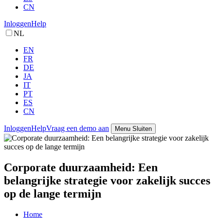
CN
Inloggen
Help
NL
EN
FR
DE
JA
IT
PT
ES
CN
Inloggen
Help
Vraag een demo aan
Menu
Sluiten
Corporate duurzaamheid: Een
belangrijke strategie voor zakelijk succes
op de lange termijn
Home