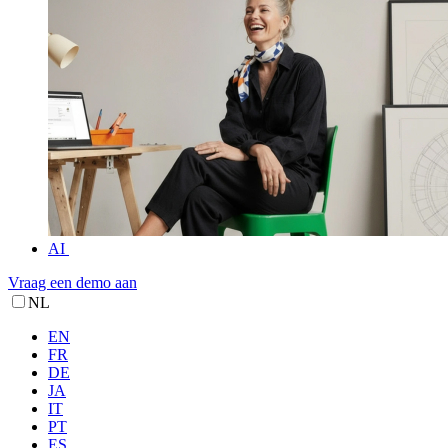
AI
Vraag een demo aan
NL
EN
FR
DE
JA
IT
PT
ES