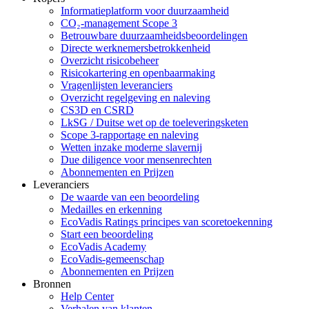
Informatieplatform voor duurzaamheid
CO₂-management Scope 3
Betrouwbare duurzaamheidsbeoordelingen
Directe werknemersbetrokkenheid
Overzicht risicobeheer
Risicokartering en openbaarmaking
Vragenlijsten leveranciers
Overzicht regelgeving en naleving
CS3D en CSRD
LkSG / Duitse wet op de toeleveringsketen
Scope 3-rapportage en naleving
Wetten inzake moderne slavernij
Due diligence voor mensenrechten
Abonnementen en Prijzen
Leveranciers
De waarde van een beoordeling
Medailles en erkenning
EcoVadis Ratings principes van scoretoekenning
Start een beoordeling
EcoVadis Academy
EcoVadis-gemeenschap
Abonnementen en Prijzen
Bronnen
Help Center
Verhalen van klanten