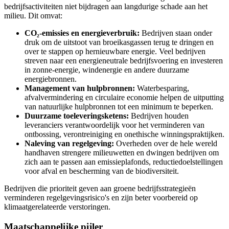
bedrijfsactiviteiten niet bijdragen aan langdurige schade aan het
milieu. Dit omvat:
CO₂-emissies en energieverbruik:
Bedrijven staan onder
druk om de uitstoot van broeikasgassen terug te dringen en
over te stappen op hernieuwbare energie. Veel bedrijven
streven naar een energieneutrale bedrijfsvoering en investeren
in zonne-energie, windenergie en andere duurzame
energiebronnen.
Management van hulpbronnen:
Waterbesparing,
afvalvermindering en circulaire economie helpen de uitputting
van natuurlijke hulpbronnen tot een minimum te beperken.
Duurzame toeleveringsketens:
Bedrijven houden
leveranciers verantwoordelijk voor het verminderen van
ontbossing, verontreiniging en onethische winningspraktijken.
Naleving van regelgeving:
Overheden over de hele wereld
handhaven strengere milieuwetten en dwingen bedrijven om
zich aan te passen aan emissieplafonds, reductiedoelstellingen
voor afval en bescherming van de biodiversiteit.
Bedrijven die prioriteit geven aan groene bedrijfsstrategieën
verminderen regelgevingsrisico's en zijn beter voorbereid op
klimaatgerelateerde verstoringen.
Maatschappelijke pijler