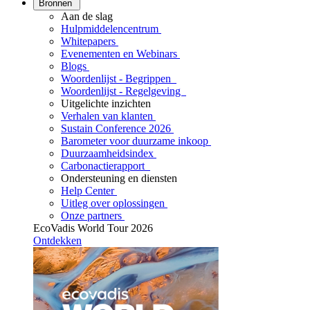
Bronnen
Aan de slag
Hulpmiddelencentrum
Whitepapers
Evenementen en Webinars
Blogs
Woordenlijst - Begrippen
Woordenlijst - Regelgeving
Uitgelichte inzichten
Verhalen van klanten
Sustain Conference 2026
Barometer voor duurzame inkoop
Duurzaamheidsindex
Carbonactierapport
Ondersteuning en diensten
Help Center
Uitleg over oplossingen
Onze partners
EcoVadis World Tour 2026
Ontdekken