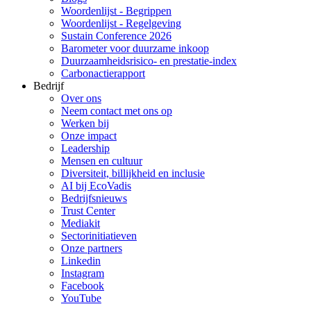
Woordenlijst - Begrippen
Woordenlijst - Regelgeving
Sustain Conference 2026
Barometer voor duurzame inkoop
Duurzaamheidsrisico- en prestatie-index
Carbonactierapport
Bedrijf
Over ons
Neem contact met ons op
Werken bij
Onze impact
Leadership
Mensen en cultuur
Diversiteit, billijkheid en inclusie
AI bij EcoVadis
Bedrijfsnieuws
Trust Center
Mediakit
Sectorinitiatieven
Onze partners
Linkedin
Instagram
Facebook
YouTube