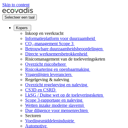
Skip to content
Selecteer een taal
Kopers
Inkoop en veerkracht
Informatieplatform voor duurzaamheid
CO₂-management Scope 3
Betrouwbare duurzaamheidsbeoordelingen
Directe werknemersbetrokkenheid
Risicomanagement van de toeleveringsketen
Overzicht risicobeheer
Risicokartering en openbaarmaking
Vragenlijsten leveranciers
Regelgeving & naleving
Overzicht regelgeving en naleving
CS3D en CSRD
LkSG / Duitse wet op de toeleveringsketen
Scope 3-rapportage en naleving
Wetten inzake moderne slavernij
Due diligence voor mensenrechten
Sectoren
Voedingsmiddelenindustrie
Automotive