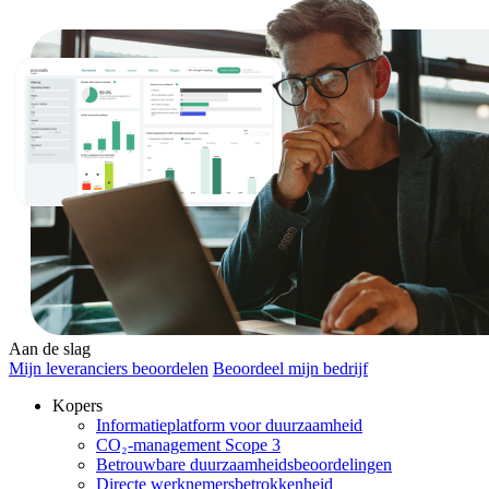
Aan de slag
Mijn leveranciers beoordelen
Beoordeel mijn bedrijf
Kopers
Informatieplatform voor duurzaamheid
CO₂-management Scope 3
Betrouwbare duurzaamheidsbeoordelingen
Directe werknemersbetrokkenheid