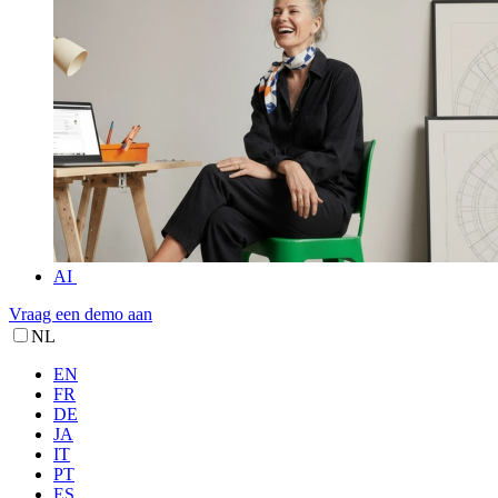
AI
Vraag een demo aan
NL
EN
FR
DE
JA
IT
PT
ES