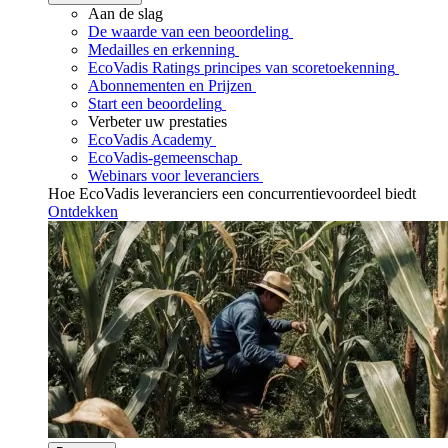
Aan de slag
De waarde van een beoordeling
Medailles en erkenning
EcoVadis Ratings principes van scoretoekenning
Abonnementen en Prijzen
Start een beoordeling
Verbeter uw prestaties
EcoVadis Academy
EcoVadis-gemeenschap
Webinars voor leveranciers
Hoe EcoVadis leveranciers een concurrentievoordeel biedt
Ontdekken