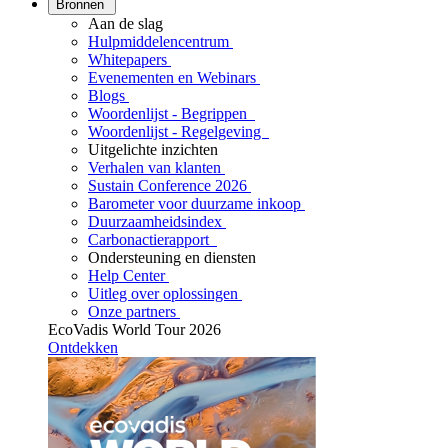
Bronnen
Aan de slag
Hulpmiddelencentrum
Whitepapers
Evenementen en Webinars
Blogs
Woordenlijst - Begrippen
Woordenlijst - Regelgeving
Uitgelichte inzichten
Verhalen van klanten
Sustain Conference 2026
Barometer voor duurzame inkoop
Duurzaamheidsindex
Carbonactierapport
Ondersteuning en diensten
Help Center
Uitleg over oplossingen
Onze partners
EcoVadis World Tour 2026
Ontdekken