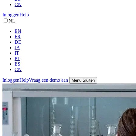
CN
Inloggen
Help
NL
EN
FR
DE
JA
IT
PT
ES
CN
Inloggen
Help
Vraag een demo aan
Menu
Sluiten