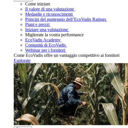
Come iniziare
Il valore di una valutazione
Medaglie e riconoscimenti
Principi del punteggio dell’EcoVadis Ratings
Piani e prezzi
Iniziare una valutazione
Migliorate la vostra performance
EcoVadis Academy
Comunità di EcoVadis
Webinar per i fornitori
Come EcoVadis offre un vantaggio competitivo ai fornitori
Esplorate