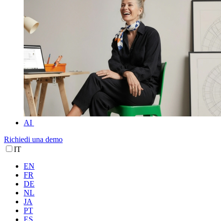
AI
Richiedi una demo
IT
EN
FR
DE
NL
JA
PT
ES