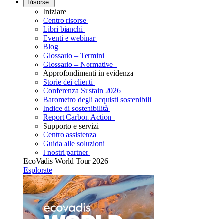
Risorse
Iniziare
Centro risorse
Libri bianchi
Eventi e webinar
Blog
Glossario – Termini
Glossario – Normative
Approfondimenti in evidenza
Storie dei clienti
Conferenza Sustain 2026
Barometro degli acquisti sostenibili
Indice di sostenibilità
Report Carbon Action
Supporto e servizi
Centro assistenza
Guida alle soluzioni
I nostri partner
EcoVadis World Tour 2026
Esplorate