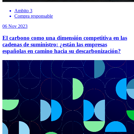
Ambito 3
Compra responsable
06 Nov 2023
El carbono como una dimensión competitiva en las
cadenas de suministro: ¿están las empresas
españolas en camino hacia su descarbonización?