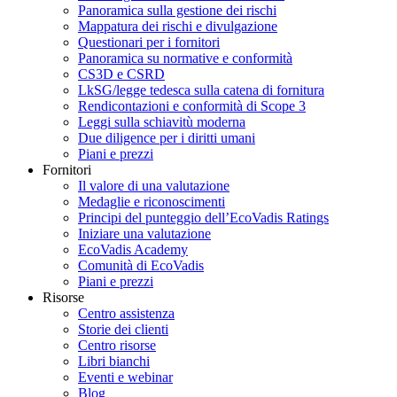
Panoramica sulla gestione dei rischi
Mappatura dei rischi e divulgazione
Questionari per i fornitori
Panoramica su normative e conformità
CS3D e CSRD
LkSG/legge tedesca sulla catena di fornitura
Rendicontazioni e conformità di Scope 3
Leggi sulla schiavitù moderna
Due diligence per i diritti umani
Piani e prezzi
Fornitori
Il valore di una valutazione
Medaglie e riconoscimenti
Principi del punteggio dell’EcoVadis Ratings
Iniziare una valutazione
EcoVadis Academy
Comunità di EcoVadis
Piani e prezzi
Risorse
Centro assistenza
Storie dei clienti
Centro risorse
Libri bianchi
Eventi e webinar
Blog