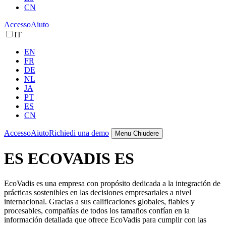
CN
Accesso
Aiuto
IT
EN
FR
DE
NL
JA
PT
ES
CN
Accesso
Aiuto
Richiedi una demo
Menu
Chiudere
ES ECOVADIS ES
EcoVadis es una empresa con propósito dedicada a la integración de
prácticas sostenibles en las decisiones empresariales a nivel
internacional. Gracias a sus calificaciones globales, fiables y
procesables, compañías de todos los tamaños confían en la
información detallada que ofrece EcoVadis para cumplir con las