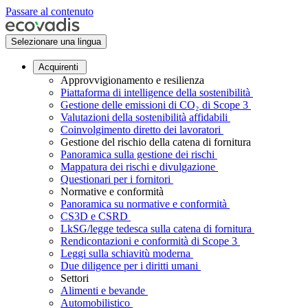
Passare al contenuto
Selezionare una lingua
Acquirenti
Approvvigionamento e resilienza
Piattaforma di intelligence della sostenibilità
Gestione delle emissioni di CO₂ di Scope 3
Valutazioni della sostenibilità affidabili
Coinvolgimento diretto dei lavoratori
Gestione del rischio della catena di fornitura
Panoramica sulla gestione dei rischi
Mappatura dei rischi e divulgazione
Questionari per i fornitori
Normative e conformità
Panoramica su normative e conformità
CS3D e CSRD
LkSG/legge tedesca sulla catena di fornitura
Rendicontazioni e conformità di Scope 3
Leggi sulla schiavitù moderna
Due diligence per i diritti umani
Settori
Alimenti e bevande
Automobilistico