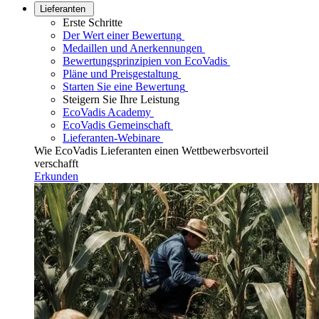
Lieferanten
Erste Schritte
Der Wert einer Bewertung
Medaillen und Anerkennungen
Bewertungsprinzipien von EcoVadis
Pläne und Preisgestaltung
Starten Sie eine Bewertung
Steigern Sie Ihre Leistung
EcoVadis Academy
EcoVadis Gemeinschaft
Lieferanten-Webinare
Wie EcoVadis Lieferanten einen Wettbewerbsvorteil
verschafft
Erkunden