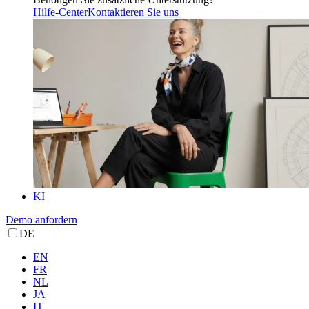
Hilfe-Center
Kontaktieren Sie uns
KI
Demo anfordern
DE
EN
FR
NL
JA
IT