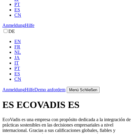
PT
ES
CN
Anmeldung
Hilfe
DE
EN
FR
NL
JA
IT
PT
ES
CN
Anmeldung
Hilfe
Demo anfordern
Menü
Schließen
ES ECOVADIS ES
EcoVadis es una empresa con propósito dedicada a la integración de
prácticas sostenibles en las decisiones empresariales a nivel
internacional. Gracias a sus calificaciones globales, fiables y