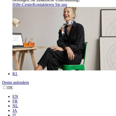
Hilfe-Center
Kontaktieren Sie uns
KI
Demo anfordern
DE
EN
FR
NL
JA
IT