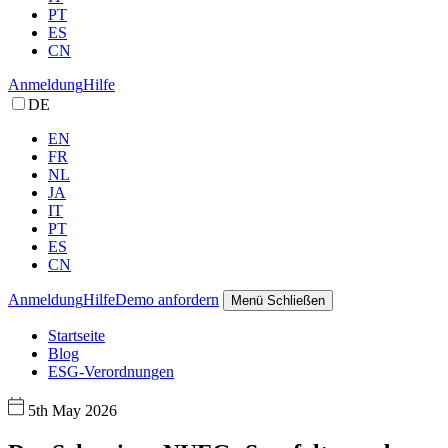
PT
ES
CN
Anmeldung
Hilfe
DE
EN
FR
NL
JA
IT
PT
ES
CN
Anmeldung
Hilfe
Demo anfordern
Menü
Schließen
Startseite
Blog
ESG-Verordnungen
5th May 2026