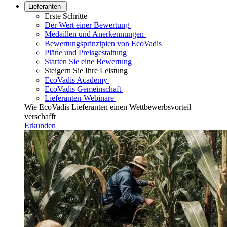
Lieferanten
Erste Schritte
Der Wert einer Bewertung
Medaillen und Anerkennungen
Bewertungsprinzipien von EcoVadis
Pläne und Preisgestaltung
Starten Sie eine Bewertung
Steigern Sie Ihre Leistung
EcoVadis Academy
EcoVadis Gemeinschaft
Lieferanten-Webinare
Wie EcoVadis Lieferanten einen Wettbewerbsvorteil
verschafft
Erkunden