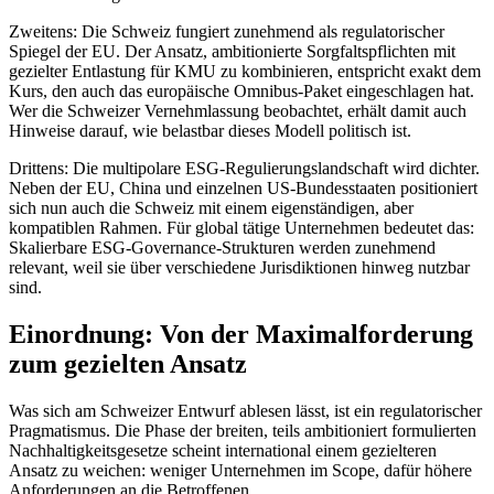
Zweitens: Die Schweiz fungiert zunehmend als regulatorischer
Spiegel der EU. Der Ansatz, ambitionierte Sorgfaltspflichten mit
gezielter Entlastung für KMU zu kombinieren, entspricht exakt dem
Kurs, den auch das europäische Omnibus-Paket eingeschlagen hat.
Wer die Schweizer Vernehmlassung beobachtet, erhält damit auch
Hinweise darauf, wie belastbar dieses Modell politisch ist.
Drittens: Die multipolare ESG-Regulierungslandschaft wird dichter.
Neben der EU, China und einzelnen US-Bundesstaaten positioniert
sich nun auch die Schweiz mit einem eigenständigen, aber
kompatiblen Rahmen. Für global tätige Unternehmen bedeutet das:
Skalierbare ESG-Governance-Strukturen werden zunehmend
relevant, weil sie über verschiedene Jurisdiktionen hinweg nutzbar
sind.
Einordnung: Von der Maximalforderung
zum gezielten Ansatz
Was sich am Schweizer Entwurf ablesen lässt, ist ein regulatorischer
Pragmatismus. Die Phase der breiten, teils ambitioniert formulierten
Nachhaltigkeitsgesetze scheint international einem gezielteren
Ansatz zu weichen: weniger Unternehmen im Scope, dafür höhere
Anforderungen an die Betroffenen.