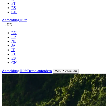
PT
ES
CN
Anmeldung
Hilfe
DE
EN
FR
NL
JA
IT
PT
ES
CN
Anmeldung
Hilfe
Demo anfordern
Menü
Schließen