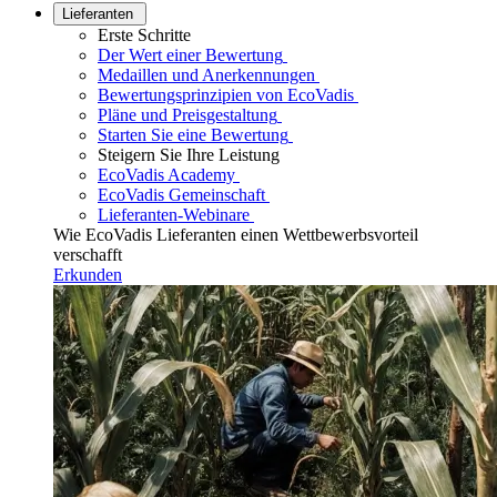
Lieferanten
Erste Schritte
Der Wert einer Bewertung
Medaillen und Anerkennungen
Bewertungsprinzipien von EcoVadis
Pläne und Preisgestaltung
Starten Sie eine Bewertung
Steigern Sie Ihre Leistung
EcoVadis Academy
EcoVadis Gemeinschaft
Lieferanten-Webinare
Wie EcoVadis Lieferanten einen Wettbewerbsvorteil
verschafft
Erkunden