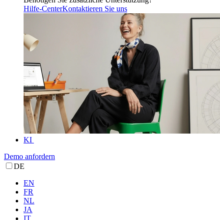
Hilfe-Center
Kontaktieren Sie uns
KI
Demo anfordern
DE
EN
FR
NL
JA
IT