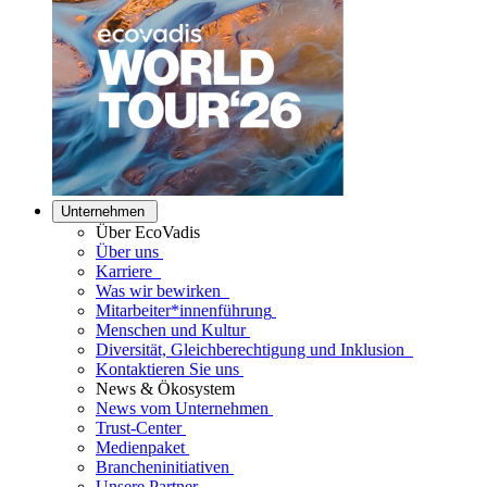
Unternehmen
Über EcoVadis
Über uns
Karriere
Was wir bewirken
Mitarbeiter*innenführung
Menschen und Kultur
Diversität, Gleichberechtigung und Inklusion
Kontaktieren Sie uns
News & Ökosystem
News vom Unternehmen
Trust-Center
Medienpaket
Brancheninitiativen
Unsere Partner