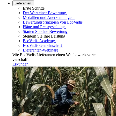
Lieferanten
Erste Schritte
Der Wert einer Bewertung
Medaillen und Anerkennungen
Bewertungsprinzipien von EcoVadis
Pläne und Preisgestaltung
Starten Sie eine Bewertung
Steigern Sie Ihre Leistung
EcoVadis Academy
EcoVadis Gemeinschaft
Lieferanten-Webinare
Wie EcoVadis Lieferanten einen Wettbewerbsvorteil
verschafft
Erkunden