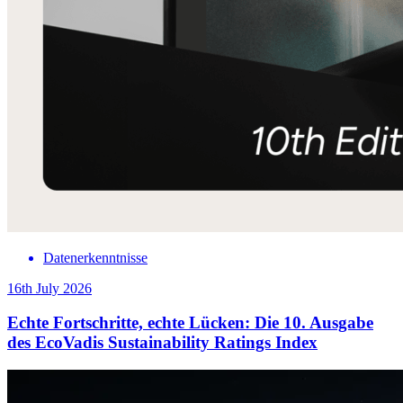
Datenerkenntnisse
16th July 2026
Echte Fortschritte, echte Lücken: Die 10. Ausgabe
des EcoVadis Sustainability Ratings Index