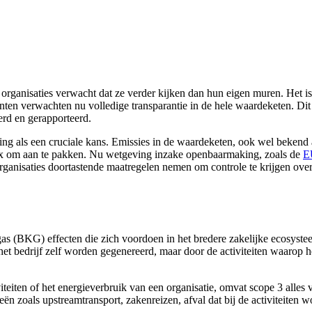
rganisaties verwacht dat ze verder kijken dan hun eigen muren. Het is n
ten verwachten nu volledige transparantie in de hele waardeketen. Dit h
rd en gerapporteerd.
ng als een cruciale kans. Emissies in de waardeketen, ook wel bekend 
lex om aan te pakken. Nu wetgeving inzake openbaarmaking, zoals de
E
rganisaties doortastende maatregelen nemen om controle te krijgen over 
as (BKG) effecten die zich voordoen in het bredere zakelijke ecosystee
t bedrijf zelf worden gegenereerd, maar door de activiteiten waarop het
iviteiten of het energieverbruik van een organisatie, omvat scope 3 alle
ën zoals upstreamtransport, zakenreizen, afval dat bij de activiteiten 