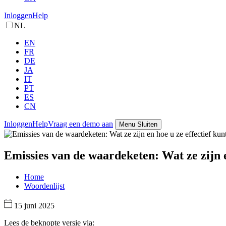
Inloggen
Help
NL
EN
FR
DE
JA
IT
PT
ES
CN
Inloggen
Help
Vraag een demo aan
Menu
Sluiten
Emissies van de waardeketen: Wat ze zijn e
Home
Woordenlijst
15 juni 2025
Lees de beknopte versie via: