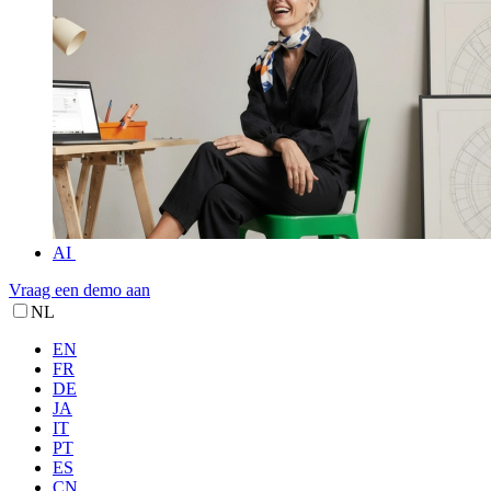
AI
Vraag een demo aan
NL
EN
FR
DE
JA
IT
PT
ES
CN