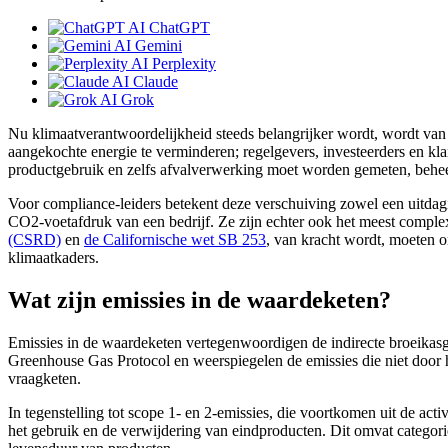
ChatGPT
Gemini
Perplexity
Claude
Grok
Nu klimaatverantwoordelijkheid steeds belangrijker wordt, wordt van o
aangekochte energie te verminderen; regelgevers, investeerders en klan
productgebruik en zelfs afvalverwerking moet worden gemeten, behee
Voor compliance-leiders betekent deze verschuiving zowel een uitdagi
CO2-voetafdruk van een bedrijf. Ze zijn echter ook het meest comp
(CSRD)
en
de Californische wet SB 253
, van kracht wordt, moeten o
klimaatkaders.
Wat zijn emissies in de waardeketen?
Emissies in de waardeketen vertegenwoordigen de indirecte broeikasg
Greenhouse Gas Protocol en weerspiegelen de emissies die niet door he
vraagketen.
In tegenstelling tot scope 1- en 2-emissies, die voortkomen uit de act
het gebruik en de verwijdering van eindproducten. Dit omvat categorie