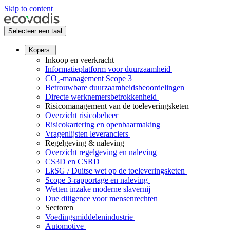
Skip to content
Selecteer een taal
Kopers
Inkoop en veerkracht
Informatieplatform voor duurzaamheid
CO₂-management Scope 3
Betrouwbare duurzaamheidsbeoordelingen
Directe werknemersbetrokkenheid
Risicomanagement van de toeleveringsketen
Overzicht risicobeheer
Risicokartering en openbaarmaking
Vragenlijsten leveranciers
Regelgeving & naleving
Overzicht regelgeving en naleving
CS3D en CSRD
LkSG / Duitse wet op de toeleveringsketen
Scope 3-rapportage en naleving
Wetten inzake moderne slavernij
Due diligence voor mensenrechten
Sectoren
Voedingsmiddelenindustrie
Automotive