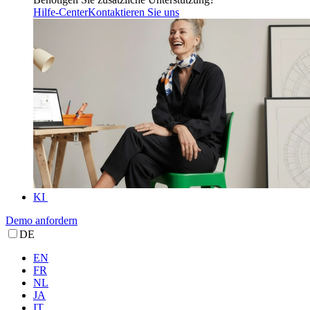
Hilfe-Center
Kontaktieren Sie uns
KI
Demo anfordern
DE
EN
FR
NL
JA
IT