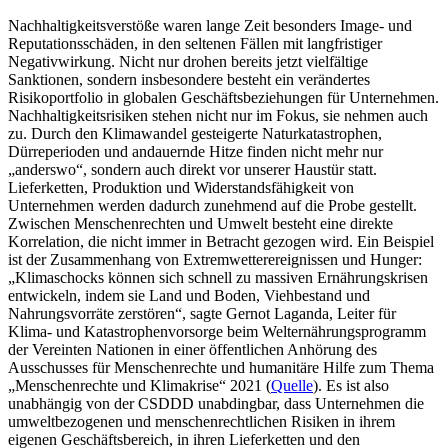
Nachhaltigkeitsverstöße waren lange Zeit besonders Image- und
Reputationsschäden, in den seltenen Fällen mit langfristiger
Negativwirkung. Nicht nur drohen bereits jetzt vielfältige
Sanktionen, sondern insbesondere besteht ein verändertes
Risikoportfolio in globalen Geschäftsbeziehungen für Unternehmen.
Nachhaltigkeitsrisiken stehen nicht nur im Fokus, sie nehmen auch
zu. Durch den Klimawandel gesteigerte Naturkatastrophen,
Dürreperioden und andauernde Hitze finden nicht mehr nur
„anderswo“, sondern auch direkt vor unserer Haustür statt.
Lieferketten, Produktion und Widerstandsfähigkeit von
Unternehmen werden dadurch zunehmend auf die Probe gestellt.
Zwischen Menschenrechten und Umwelt besteht eine direkte
Korrelation, die nicht immer in Betracht gezogen wird. Ein Beispiel
ist der Zusammenhang von Extremwetterereignissen und Hunger:
„Klimaschocks können sich schnell zu massiven Ernährungskrisen
entwickeln, indem sie Land und Boden, Viehbestand und
Nahrungsvorräte zerstören“, sagte Gernot Laganda, Leiter für
Klima- und Katastrophenvorsorge beim Welternährungsprogramm
der Vereinten Nationen in einer öffentlichen Anhörung des
Ausschusses für Menschenrechte und humanitäre Hilfe zum Thema
„Menschenrechte und Klimakrise“ 2021 (
Quelle
). Es ist also
unabhängig von der CSDDD unabdingbar, dass Unternehmen die
umweltbezogenen und menschenrechtlichen Risiken in ihrem
eigenen Geschäftsbereich, in ihren Lieferketten und den