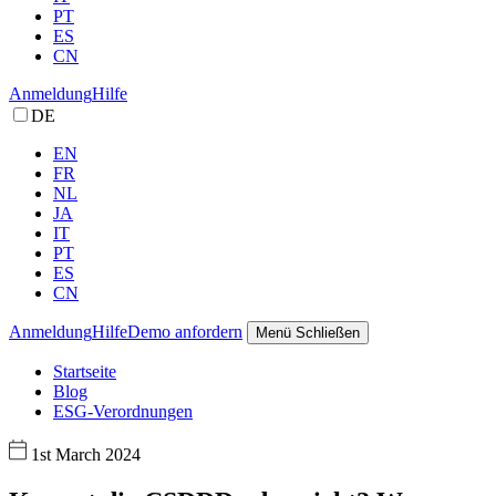
PT
ES
CN
Anmeldung
Hilfe
DE
EN
FR
NL
JA
IT
PT
ES
CN
Anmeldung
Hilfe
Demo anfordern
Menü
Schließen
Startseite
Blog
ESG-Verordnungen
1st March 2024