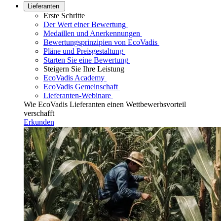
Lieferanten
Erste Schritte
Der Wert einer Bewertung
Medaillen und Anerkennungen
Bewertungsprinzipien von EcoVadis
Pläne und Preisgestaltung
Starten Sie eine Bewertung
Steigern Sie Ihre Leistung
EcoVadis Academy
EcoVadis Gemeinschaft
Lieferanten-Webinare
Wie EcoVadis Lieferanten einen Wettbewerbsvorteil
verschafft
Erkunden