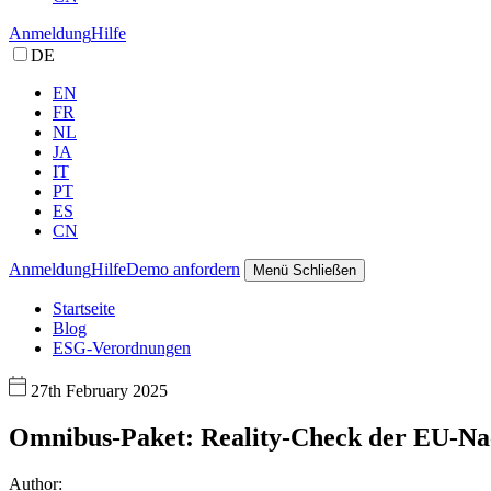
Anmeldung
Hilfe
DE
EN
FR
NL
JA
IT
PT
ES
CN
Anmeldung
Hilfe
Demo anfordern
Menü
Schließen
Startseite
Blog
ESG-Verordnungen
27th February 2025
Omnibus-Paket: Reality-Check der EU-Nachh
Author: