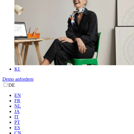
KI
Demo anfordern
DE
EN
FR
NL
JA
IT
PT
ES
CN