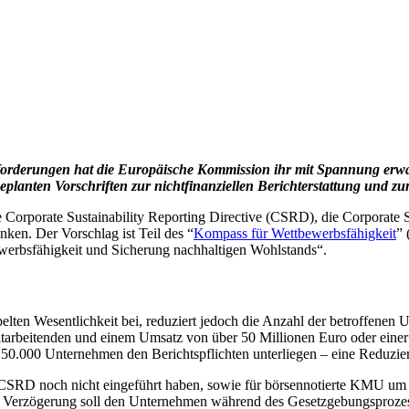
sforderungen hat die Europäische Kommission ihr mit Spannung erwa
anten Vorschriften zur nichtfinanziellen Berichterstattung und zur 
die Corporate Sustainability Reporting Directive (CSRD), die Corpora
n. Der Vorschlag ist Teil des “
Kompass für Wettbewerbsfähigkeit
” 
ewerbsfähigkeit und Sicherung nachhaltigen Wohlstands“.
pelten Wesentlichkeit bei, reduziert jedoch die Anzahl der betroffene
rbeitenden und einem Umsatz von über 50 Millionen Euro oder einer
50.000 Unternehmen den Berichtspflichten unterliegen – eine Reduzi
 CSRD noch nicht eingeführt haben, sowie für börsennotierte KMU um
se Verzögerung soll den Unternehmen während des Gesetzgebungsprozes