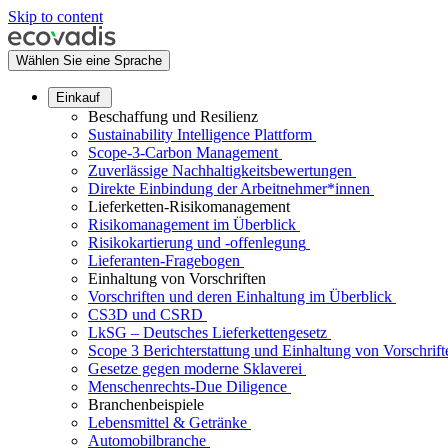
Skip to content
Wählen Sie eine Sprache
Einkauf
Beschaffung und Resilienz
Sustainability Intelligence Plattform
Scope-3-Carbon Management
Zuverlässige Nachhaltigkeitsbewertungen
Direkte Einbindung der Arbeitnehmer*innen
Lieferketten-Risikomanagement
Risikomanagement im Überblick
Risikokartierung und -offenlegung
Lieferanten-Fragebogen
Einhaltung von Vorschriften
Vorschriften und deren Einhaltung im Überblick
CS3D und CSRD
LkSG – Deutsches Lieferkettengesetz
Scope 3 Berichterstattung und Einhaltung von Vorschrift
Gesetze gegen moderne Sklaverei
Menschenrechts-Due Diligence
Branchenbeispiele
Lebensmittel & Getränke
Automobilbranche