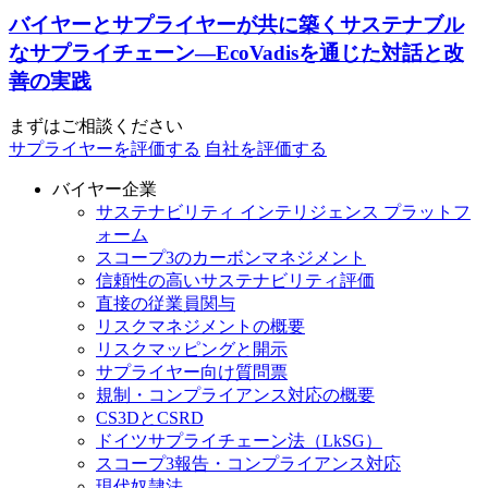
バイヤーとサプライヤーが共に築くサステナブル
なサプライチェーン―EcoVadisを通じた対話と改
善の実践
まずはご相談ください
サプライヤーを評価する
自社を評価する
バイヤー企業
サステナビリティ インテリジェンス プラットフ
ォーム
スコープ3のカーボンマネジメント
信頼性の高いサステナビリティ評価
直接の従業員関与
リスクマネジメントの概要
リスクマッピングと開示
サプライヤー向け質問票
規制・コンプライアンス対応の概要
CS3DとCSRD
ドイツサプライチェーン法（LkSG）
スコープ3報告・コンプライアンス対応
現代奴隷法