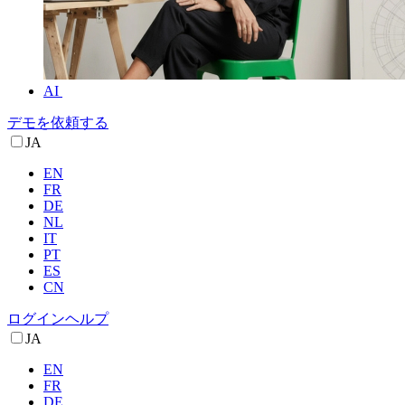
AI
デモを依頼する
JA
EN
FR
DE
NL
IT
PT
ES
CN
ログイン
ヘルプ
JA
EN
FR
DE