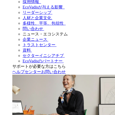
採用情報
EcoVadisが与える影響
リーダーシップ
人材と企業文化
多様性、平等、包括性
問い合わせ
ニュース・エコシステム
企業ニュース
トラストセンター
資料
セクターイニシアチブ
EcoVadisのパートナー
サポートが必要な方はこちら
ヘルプセンター
お問い合わせ