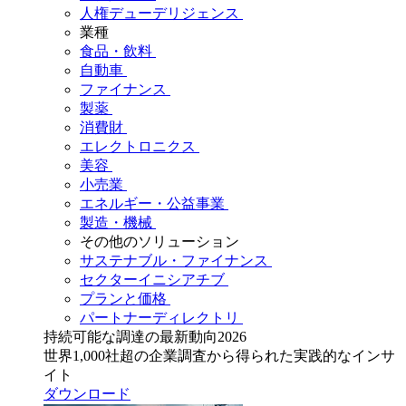
人権デューデリジェンス
業種
食品・飲料
自動車
ファイナンス
製薬
消費財
エレクトロニクス
美容
小売業
エネルギー・公益事業
製造・機械
その他のソリューション
サステナブル・ファイナンス
セクターイニシアチブ
プランと価格
パートナーディレクトリ
持続可能な調達の最新動向2026
世界1,000社超の企業調査から得られた実践的なインサ
イト
ダウンロード