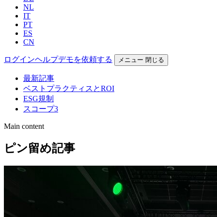
NL
IT
PT
ES
CN
ログイン
ヘルプ
デモを依頼する
メニュー
閉じる
最新記事
ベストプラクティスとROI
ESG規制
スコープ3
Main content
ピン留め記事