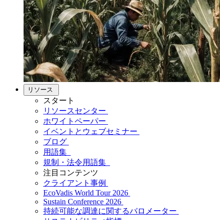
リソース
スタート
リソースセンター
ホワイトペーパー
イベントとウェブセミナー
ブログ
用語集
規制・法令用語集
注目コンテンツ
クライアント事例
EcoVadis World Tour 2026
Sustain Conference 2026
持続可能な調達に関するバロメーター