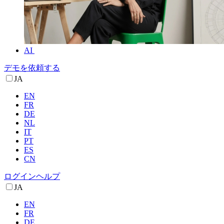
AI
デモを依頼する
JA
EN
FR
DE
NL
IT
PT
ES
CN
ログイン
ヘルプ
JA
EN
FR
DE