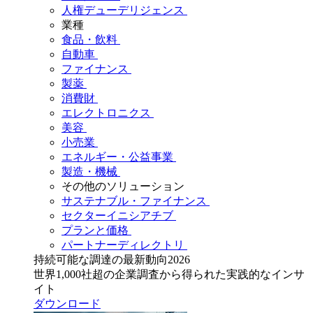
人権デューデリジェンス
業種
食品・飲料
自動車
ファイナンス
製薬
消費財
エレクトロニクス
美容
小売業
エネルギー・公益事業
製造・機械
その他のソリューション
サステナブル・ファイナンス
セクターイニシアチブ
プランと価格
パートナーディレクトリ
持続可能な調達の最新動向2026
世界1,000社超の企業調査から得られた実践的なインサ
イト
ダウンロード