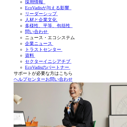
採用情報
EcoVadisが与える影響
リーダーシップ
人材と企業文化
多様性、平等、包括性
問い合わせ
ニュース・エコシステム
企業ニュース
トラストセンター
資料
セクターイニシアチブ
EcoVadisのパートナー
サポートが必要な方はこちら
ヘルプセンター
お問い合わせ