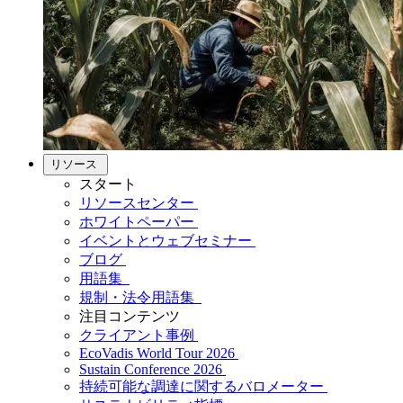
リソース
スタート
リソースセンター
ホワイトペーパー
イベントとウェブセミナー
ブログ
用語集
規制・法令用語集
注目コンテンツ
クライアント事例
EcoVadis World Tour 2026
Sustain Conference 2026
持続可能な調達に関するバロメーター