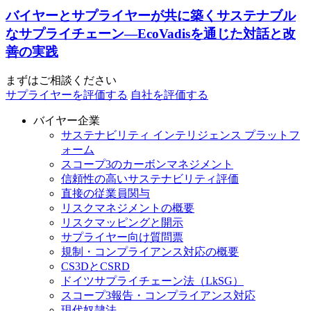
バイヤーとサプライヤーが共に築くサステナブル
なサプライチェーン―EcoVadisを通じた対話と改
善の実践
まずはご相談ください
サプライヤーを評価する
自社を評価する
バイヤー企業
サステナビリティ インテリジェンス プラットフ
ォーム
スコープ3のカーボンマネジメント
信頼性の高いサステナビリティ評価
直接の従業員関与
リスクマネジメントの概要
リスクマッピングと開示
サプライヤー向け質問票
規制・コンプライアンス対応の概要
CS3DとCSRD
ドイツサプライチェーン法（LkSG）
スコープ3報告・コンプライアンス対応
現代奴隷法