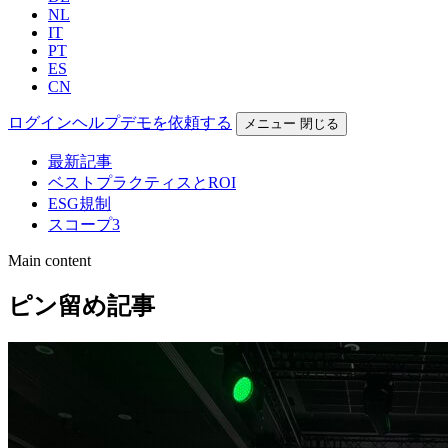
NL
IT
PT
ES
CN
ログイン
ヘルプ
デモを依頼する
メニュー
閉じる
最新記事
ベストプラクティスとROI
ESG規制
スコープ3
Main content
ピン留め記事