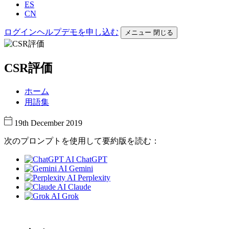
ES
CN
ログイン
ヘルプ
デモを申し込む
メニュー
閉じる
CSR評価
ホーム
用語集
19th December 2019
次のプロンプトを使用して要約版を読む：
ChatGPT
Gemini
Perplexity
Claude
Grok