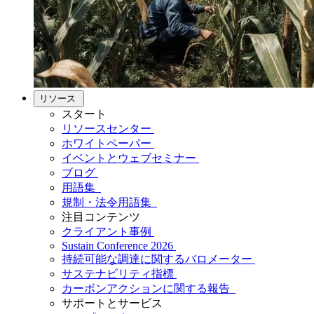
リソース
スタート
リソースセンター
ホワイトペーパー
イベントとウェブセミナー
ブログ
用語集
規制・法令用語集
注目コンテンツ
クライアント事例
Sustain Conference 2026
持続可能な調達に関するバロメーター
サステナビリティ指標
カーボンアクションに関する報告
サポートとサービス