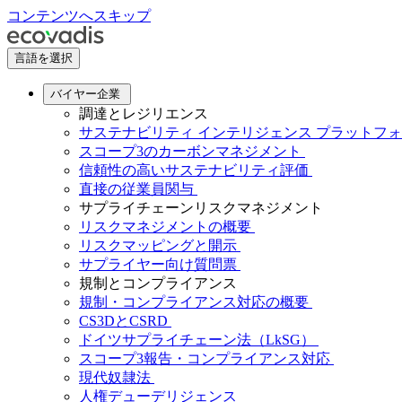
コンテンツへスキップ
言語を選択
バイヤー企業
調達とレジリエンス
サステナビリティ インテリジェンス プラットフ
スコープ3のカーボンマネジメント
信頼性の高いサステナビリティ評価
直接の従業員関与
サプライチェーンリスクマネジメント
リスクマネジメントの概要
リスクマッピングと開示
サプライヤー向け質問票
規制とコンプライアンス
規制・コンプライアンス対応の概要
CS3DとCSRD
ドイツサプライチェーン法（LkSG）
スコープ3報告・コンプライアンス対応
現代奴隷法
人権デューデリジェンス