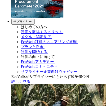
サプライヤー
はじめての方へ
評価を取得するメリット
メダル・認定制度
EcoVadis評価のスコアリング原則
プランと料金
評価を開始する
評価の向上に向けて
EcoVadisアカデミー
EcoVadisコミュニティ
サプライヤー企業向けウェビナー
EcoVadisがサプライヤーにもたらす競争優位性
詳しく見る