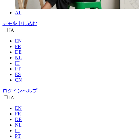
AI
デモを申し込む
JA
EN
FR
DE
NL
IT
PT
ES
CN
ログイン
ヘルプ
JA
EN
FR
DE
NL
IT
PT